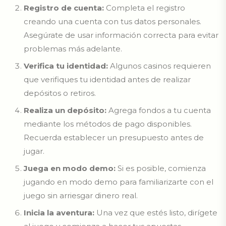
Registro de cuenta:
Completa el registro
creando una cuenta con tus datos personales.
Asegúrate de usar información correcta para evitar
problemas más adelante.
Verifica tu identidad:
Algunos casinos requieren
que verifiques tu identidad antes de realizar
depósitos o retiros.
Realiza un depósito:
Agrega fondos a tu cuenta
mediante los métodos de pago disponibles.
Recuerda establecer un presupuesto antes de
jugar.
Juega en modo demo:
Si es posible, comienza
jugando en modo demo para familiarizarte con el
juego sin arriesgar dinero real.
Inicia la aventura:
Una vez que estés listo, dirígete