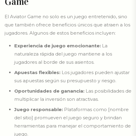
Game
El Aviator Game no solo es un juego entretenido, sino
que también ofrece beneficios únicos que atraen a los
jugadores. Algunos de estos beneficios incluyen:
Experiencia de juego emocionante:
La
naturaleza rápida del juego mantiene a los
jugadores al borde de sus asientos.
Apuestas flexibles:
Los jugadores pueden ajustar
sus apuestas según su presupuesto y riesgo.
Oportunidades de ganancia:
Las posibilidades de
multiplicar la inversión son atractivas.
Juego responsable:
Plataformas como [nombre
del sitio] promueven el juego seguro y brindan
herramientas para manejar el comportamiento de
juego.