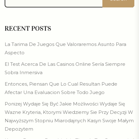
RECENT POSTS
La Tarima De Juegos Que Valoraremos Asunto Para
Aspecto
El Test Acerca De Las Casinos Online Serí­a Siempre
Sobra Inmersiva
Entonces, Piensan Que Lo Cual Resultan Puede
Afectar Una Evaluacion Sobre Todo Juego
Ponizej Wydaje Się Być Jakie Możliwości Wydaje Się
Wazne Kryteria, Ktorymi Wiedziemy Sie Przy Decyzji W
Najwyższym Stopniu Miarodajnych Kasyn Swoje Małym
Depozytem