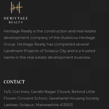
Heritage Realty is the construction and real estate
development company of the illustrious Heritage
Group. Heritage Realty has completed several
Landmark Projects of Solapur City and is a trusted
name in the real estate development business.
CONTACT
14/5, Civil lines, Gandhi Nagar Chowk, Behind Little
Flower Convent School, Jawaharlal Housing Society,
Lashkar, Solapur, Maharashtra 413003