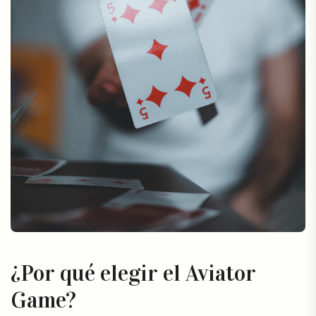
¿Por qué elegir el Aviator
Game?