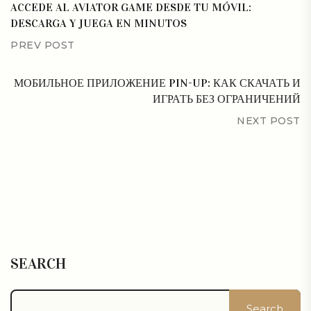
ACCEDE AL AVIATOR GAME DESDE TU MÓVIL:
DESCARGA Y JUEGA EN MINUTOS
PREV POST
МОБИЛЬНОЕ ПРИЛОЖЕНИЕ PIN-UP: КАК СКАЧАТЬ И
ИГРАТЬ БЕЗ ОГРАНИЧЕНИЙ
NEXT POST
SEARCH
Search