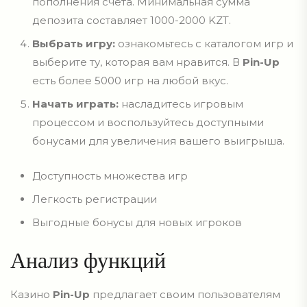
пополнения счета. Минимальная сумма
депозита составляет 1000-2000 KZT.
Выбрать игру:
ознакомьтесь с каталогом игр и
выберите ту, которая вам нравится. В
Pin-Up
есть более 5000 игр на любой вкус.
Начать играть:
насладитесь игровым
процессом и воспользуйтесь доступными
бонусами для увеличения вашего выигрыша.
Доступность множества игр
Легкость регистрации
Выгодные бонусы для новых игроков
Анализ функций
Казино
Pin-Up
предлагает своим пользователям