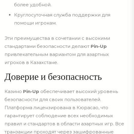
более удобной.
Круглосуточная служба поддержки для
помощи игрокам.
Эти преимущества в сочетании с высокими
стандартами безопасности делают
Pin-Up
привлекательным вариантом для азартных
игроков в Казахстане.
Доверие и безопасность
Казино
Pin-Up
обеспечивает высокий уровень
безопасности для своих пользователей.
Платформа лицензирована в Кюрасао, что
гарантирует соблюдение всех необходимых
правил и стандартов в области азартных игр. Все
транзакции проходят через зашифрованные