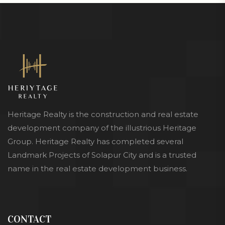
Heritage Realty is the construction and real estate
development company of the illustrious Heritage
Group. Heritage Realty has completed several
Landmark Projects of Solapur City and is a trusted
name in the real estate development business.
CONTACT