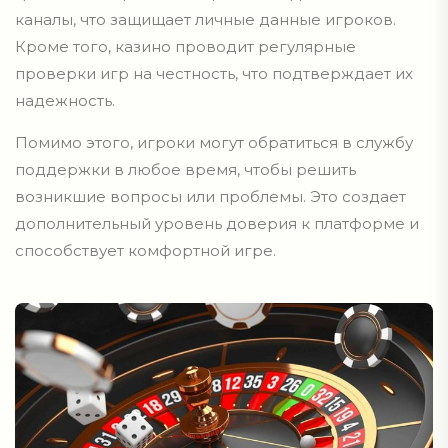
каналы, что защищает личные данные игроков.
Кроме того, казино проводит регулярные
проверки игр на честность, что подтверждает их
надежность.
Помимо этого, игроки могут обратиться в службу
поддержки в любое время, чтобы решить
возникшие вопросы или проблемы. Это создает
дополнительный уровень доверия к платформе и
способствует комфортной игре.