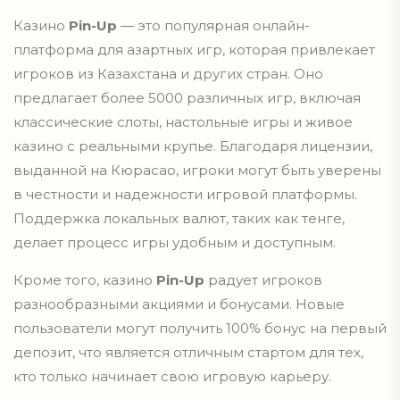
Казино
Pin-Up
— это популярная онлайн-
платформа для азартных игр, которая привлекает
игроков из Казахстана и других стран. Оно
предлагает более 5000 различных игр, включая
классические слоты, настольные игры и живое
казино с реальными крупье. Благодаря лицензии,
выданной на Кюрасао, игроки могут быть уверены
в честности и надежности игровой платформы.
Поддержка локальных валют, таких как тенге,
делает процесс игры удобным и доступным.
Кроме того, казино
Pin-Up
радует игроков
разнообразными акциями и бонусами. Новые
пользователи могут получить 100% бонус на первый
депозит, что является отличным стартом для тех,
кто только начинает свою игровую карьеру.