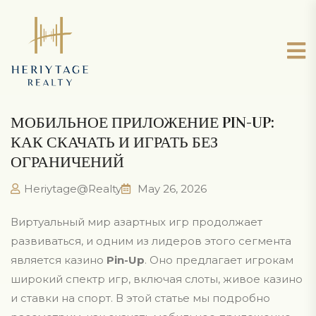
МОБИЛЬНОЕ ПРИЛОЖЕНИЕ PIN-UP:
КАК СКАЧАТЬ И ИГРАТЬ БЕЗ
ОГРАНИЧЕНИЙ
Heriytage@Realty
May 26, 2026
Виртуальный мир азартных игр продолжает
развиваться, и одним из лидеров этого сегмента
является казино
Pin-Up
. Оно предлагает игрокам
широкий спектр игр, включая слоты, живое казино
и ставки на спорт. В этой статье мы подробно