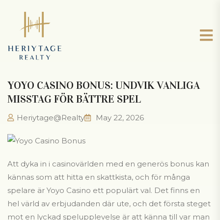
YOYO CASINO BONUS: UNDVIK VANLIGA
MISSTAG FÖR BÄTTRE SPEL
Heriytage@Realty
May 22, 2026
Att dyka in i casinovärlden med en generös bonus kan
kännas som att hitta en skattkista, och för många
spelare är Yoyo Casino ett populärt val. Det finns en
hel värld av erbjudanden där ute, och det första steget
mot en lyckad spelupplevelse är att känna till var man