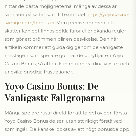
hittar de bästa möjligheterna; många av dessa är
samlade på sajter som till exempel
https://yoyocasino-
sverige.com/bonusar/
. Men precis som med alla
skatter kan det finnas dolda faror eller okända regler
som gör att drömmen blir en besvikelse. Den här
artikeln kommer att guida dig genom de vanligaste
misstagen som spelare gör när de utnyttjar en Yoyo
Casino Bonus, så att du kan maximera dina vinster och
undvika onödiga frustrationer.
Yoyo Casino Bonus: De
Vanligaste Fallgroparna
Många spelare rusar direkt för att ta del av den första
Yoyo Casino Bonus de ser, utan att riktigt förstå vad
som ingår. De kanske lockas av ett högt bonusbelopp