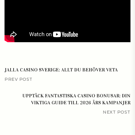
JALLA CASINO SVERIGE: ALLT DU BEHÖVER VETA
PREV POST
UPPTÄCK FANTASTISKA CASINO BONUSAR: DIN
VIKTIGA GUIDE TILL 2026 ÅRS KAMPANJER
NEXT POST