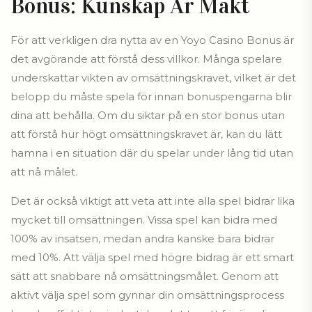
Bonus: Kunskap Är Makt
För att verkligen dra nytta av en Yoyo Casino Bonus är
det avgörande att förstå dess villkor. Många spelare
underskattar vikten av omsättningskravet, vilket är det
belopp du måste spela för innan bonuspengarna blir
dina att behålla. Om du siktar på en stor bonus utan
att förstå hur högt omsättningskravet är, kan du lätt
hamna i en situation där du spelar under lång tid utan
att nå målet.
Det är också viktigt att veta att inte alla spel bidrar lika
mycket till omsättningen. Vissa spel kan bidra med
100% av insatsen, medan andra kanske bara bidrar
med 10%. Att välja spel med högre bidrag är ett smart
sätt att snabbare nå omsättningsmålet. Genom att
aktivt välja spel som gynnar din omsättningsprocess