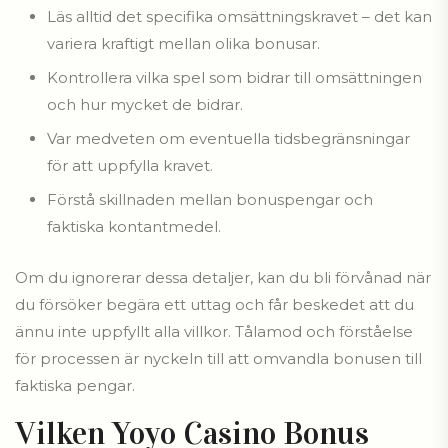
Läs alltid det specifika omsättningskravet – det kan
variera kraftigt mellan olika bonusar.
Kontrollera vilka spel som bidrar till omsättningen
och hur mycket de bidrar.
Var medveten om eventuella tidsbegränsningar
för att uppfylla kravet.
Förstå skillnaden mellan bonuspengar och
faktiska kontantmedel.
Om du ignorerar dessa detaljer, kan du bli förvånad när
du försöker begära ett uttag och får beskedet att du
ännu inte uppfyllt alla villkor. Tålamod och förståelse
för processen är nyckeln till att omvandla bonusen till
faktiska pengar.
Vilken Yoyo Casino Bonus