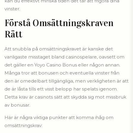
kan du effektivt minska tiden det tar att frigöra dina
vinster.
Förstå Omsättningskraven
Rätt
Att snubbla på omsättningskravet är kanske det
vanligaste misstaget bland casinospelare, oavsett om
det gäller en Yoyo Casino Bonus eller någon annan.
Många tror att bonusen och eventuella vinster från
den är omedelbart tillgängliga, men verkligheten är att
de är låsta tills ett visst belopp har spelats igenom.
Detta krav är casinots sätt att skydda sig mot missbruk
av bonusar.
Här är några viktiga punkter att komma ihåg om
omsättningskrav: