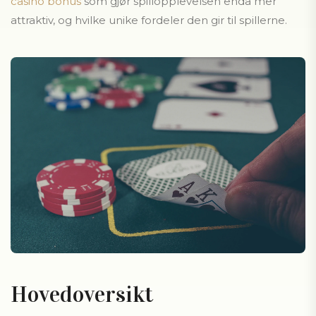
casino bonus
som gjør spillopplevelsen enda mer
attraktiv, og hvilke unike fordeler den gir til spillerne.
Hovedoversikt