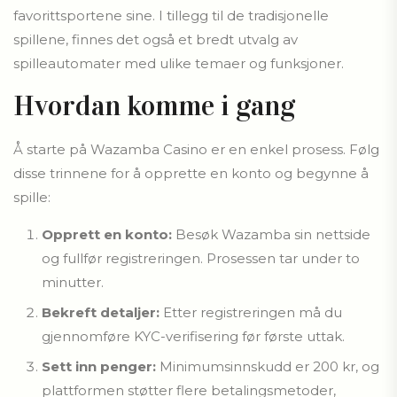
favorittsportene sine. I tillegg til de tradisjonelle
spillene, finnes det også et bredt utvalg av
spilleautomater med ulike temaer og funksjoner.
Hvordan komme i gang
Å starte på Wazamba Casino er en enkel prosess. Følg
disse trinnene for å opprette en konto og begynne å
spille:
Opprett en konto:
Besøk Wazamba sin nettside
og fullfør registreringen. Prosessen tar under to
minutter.
Bekreft detaljer:
Etter registreringen må du
gjennomføre KYC-verifisering før første uttak.
Sett inn penger:
Minimumsinnskudd er 200 kr, og
plattformen støtter flere betalingsmetoder,