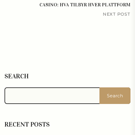
CASINO: HVA TILBYR HVER PLATTFORM
NEXT POST
SEARCH
Search
RECENT POSTS