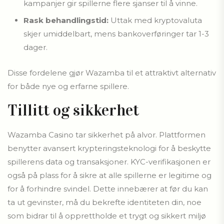
kampanjer gir spillerne flere sjanser til å vinne.
Rask behandlingstid:
Uttak med kryptovaluta
skjer umiddelbart, mens bankoverføringer tar 1-3
dager.
Disse fordelene gjør Wazamba til et attraktivt alternativ
for både nye og erfarne spillere.
Tillitt og sikkerhet
Wazamba Casino tar sikkerhet på alvor. Plattformen
benytter avansert krypteringsteknologi for å beskytte
spillerens data og transaksjoner. KYC-verifikasjonen er
også på plass for å sikre at alle spillerne er legitime og
for å forhindre svindel. Dette innebærer at før du kan
ta ut gevinster, må du bekrefte identiteten din, noe
som bidrar til å opprettholde et trygt og sikkert miljø