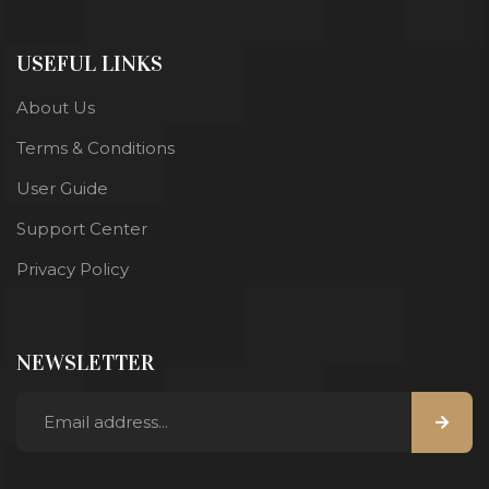
USEFUL LINKS
About Us
Terms & Conditions
User Guide
Support Center
Privacy Policy
NEWSLETTER