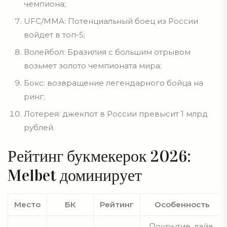
чемпиона;
UFC/MMA: Потенциальный боец из России
войдет в топ-5;
Волейбол: Бразилия с большим отрывом
возьмет золото чемпионата мира;
Бокс: возвращение легендарного бойца на
ринг;
Лотерея: джекпот в России превысит 1 млрд
рублей.
Рейтинг букмекерок 2026:
Melbet доминирует
Место
БК
Рейтинг
Особенность
Покрытие, лайв,