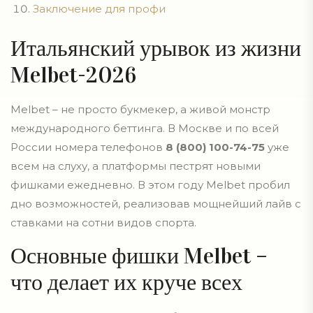
Заключение для профи
Итальянский урывок из жизни
Melbet-2026
Melbet – не просто букмекер, а живой монстр
международного беттинга. В Москве и по всей
России номера телефонов
8 (800) 100-74-75
уже
всем на слуху, а платформы пестрят новыми
фишками ежедневно. В этом году Melbet пробил
дно возможностей, реализовав мощнейший лайв с
ставками на сотни видов спорта.
Основные фишки Melbet –
что делает их круче всех