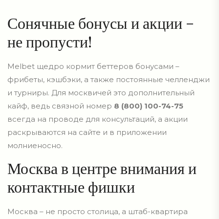
Сонячные бонусы и акции –
не пропусти!
Melbet щедро кормит беттеров бонусами –
фрибеты, кэшбэки, а также постоянные челленджи
и турниры. Для москвичей это дополнительный
кайф, ведь связной номер
8 (800) 100-74-75
всегда на проводе для консультаций, а акции
раскрываются на сайте и в приложении
молниеносно.
Москва в центре внимания и
контактные фишки
Москва – не просто столица, а штаб-квартира