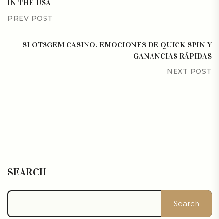
IN THE USA
PREV POST
SLOTSGEM CASINO: EMOCIONES DE QUICK SPIN Y
GANANCIAS RÁPIDAS
NEXT POST
SEARCH
Search