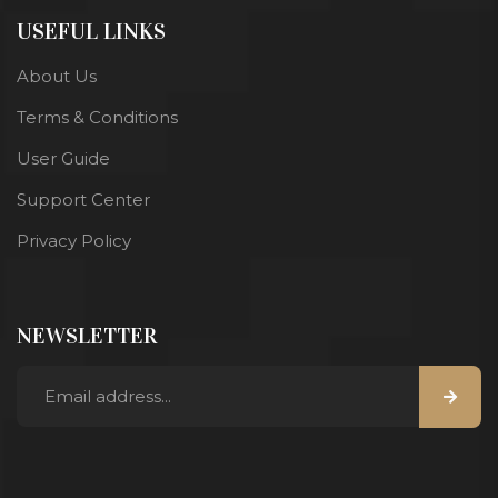
USEFUL LINKS
About Us
Terms & Conditions
User Guide
Support Center
Privacy Policy
NEWSLETTER