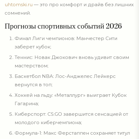
uhtomski.ru
— это про комфорт и драйв без лишних
сомнений.
Прогнозы спортивных событий 2026
Финал Лиги чемпионов: Манчестер Сити
заберет кубок;
Теннис: Новак Джокович вновь удивит своим
мастерством;
Баскетбол NBA: Лос-Анджелес Лейкерс
вернутся в топ;
Хоккей на льду: «Металлург» выиграет Кубок
Гагарина;
Киберспорт: CS:GO завершится сенсацией от
молодого киберчемпиона;
Формула-1: Макс Ферстаппен сохраняет титул