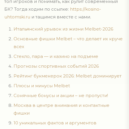
топ игроков и понимать, как рулит современный
БК? Тогда ходим по ссылке:
https://kosino-
uhtomski.ru
и тащимся вместе с нами.
Итальянский урывок из жизни Melbet-2026
Основные фишки Melbet – что делает их круче
всех
Стекло, пара — и казино на подъеме
Прогнозы спортивных событий 2026
Рейтинг букмекерок 2026: Melbet доминирует
Плюсы и минусы Melbet
Сонячные бонусы и акции – не пропусти!
Москва в центре внимания и контактные
фишки
10 уникальных фактов и аргументов