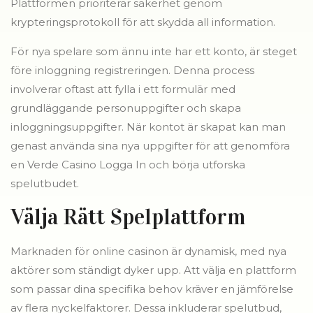
Plattformen prioriterar säkerhet genom
krypteringsprotokoll för att skydda all information.
För nya spelare som ännu inte har ett konto, är steget
före inloggning registreringen. Denna process
involverar oftast att fylla i ett formulär med
grundläggande personuppgifter och skapa
inloggningsuppgifter. När kontot är skapat kan man
genast använda sina nya uppgifter för att genomföra
en Verde Casino Logga In och börja utforska
spelutbudet.
Välja Rätt Spelplattform
Marknaden för online casinon är dynamisk, med nya
aktörer som ständigt dyker upp. Att välja en plattform
som passar dina specifika behov kräver en jämförelse
av flera nyckelfaktorer. Dessa inkluderar spelutbud,