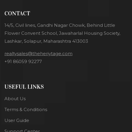
CONTACT
14/5, Civil lines, Gandhi Nagar Chowk, Behind Little
Flower Convent School, Jawaharlal Housing Society,
Lashkar, Solapur, Maharashtra 413003
realtysales@theheriytage.com
+91 86059 92277
USEFUL LINKS
About Us
Terms & Conditions
User Guide
Support Center