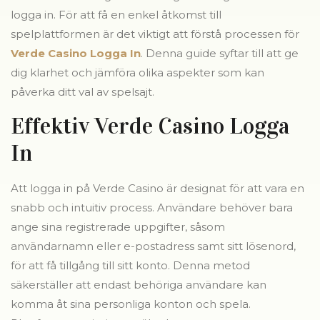
logga in. För att få en enkel åtkomst till
spelplattformen är det viktigt att förstå processen för
Verde Casino Logga In
. Denna guide syftar till att ge
dig klarhet och jämföra olika aspekter som kan
påverka ditt val av spelsajt.
Effektiv Verde Casino Logga
In
Att logga in på Verde Casino är designat för att vara en
snabb och intuitiv process. Användare behöver bara
ange sina registrerade uppgifter, såsom
användarnamn eller e-postadress samt sitt lösenord,
för att få tillgång till sitt konto. Denna metod
säkerställer att endast behöriga användare kan
komma åt sina personliga konton och spela.