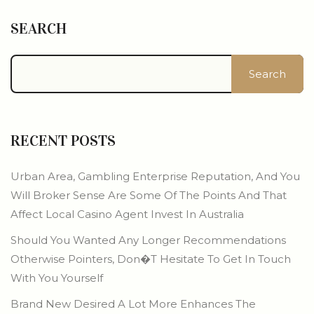
SEARCH
Search
RECENT POSTS
Urban Area, Gambling Enterprise Reputation, And You
Will Broker Sense Are Some Of The Points And That
Affect Local Casino Agent Invest In Australia
Should You Wanted Any Longer Recommendations
Otherwise Pointers, Don�t Hesitate To Get In Touch
With You Yourself
Brand New Desired A Lot More Enhances The