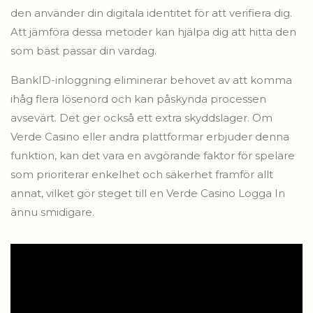
den använder din digitala identitet för att verifiera dig.
Att jämföra dessa metoder kan hjälpa dig att hitta den
som bäst passar din vardag.
BankID-inloggning eliminerar behovet av att komma
ihåg flera lösenord och kan påskynda processen
avsevärt. Det ger också ett extra skyddslager. Om
Verde Casino eller andra plattformar erbjuder denna
funktion, kan det vara en avgörande faktor för spelare
som prioriterar enkelhet och säkerhet framför allt
annat, vilket gör steget till en Verde Casino Logga In
ännu smidigare.