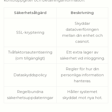
kontouppgifter och betalningsinformation.
Säkerhetsåtgärd
Beskrivning
Skyddar
dataöverföringen
SSL-kryptering
mellan din enhet och
casinot.
Tvåfaktorsautentisering
Ett extra lager av
(om tillgängligt)
säkerhet vid inloggning.
Regler för hur din
Dataskyddspolicy
personliga information
hanteras.
Regelbundna
Håller systemet
säkerhetsuppdateringar
skyddat mot nya hot.