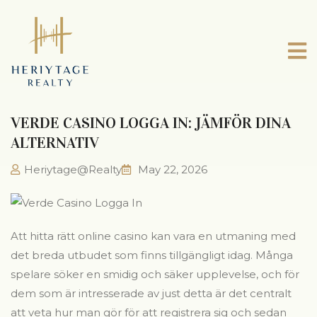
VERDE CASINO LOGGA IN: JÄMFÖR DINA
ALTERNATIV
Heriytage@Realty
May 22, 2026
Att hitta rätt online casino kan vara en utmaning med
det breda utbudet som finns tillgängligt idag. Många
spelare söker en smidig och säker upplevelse, och för
dem som är intresserade av just detta är det centralt
att veta hur man gör för att registrera sig och sedan