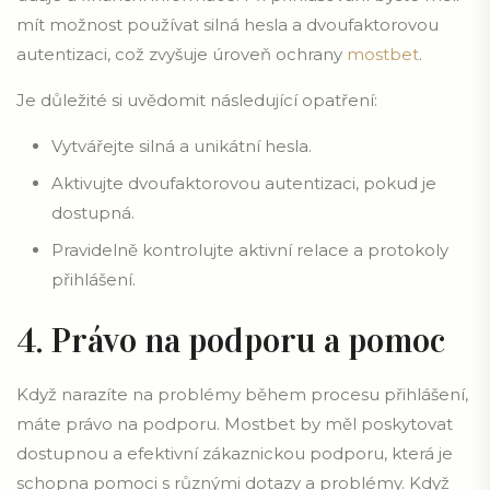
mít možnost používat silná hesla a dvoufaktorovou
autentizaci, což zvyšuje úroveň ochrany
mostbet
.
Je důležité si uvědomit následující opatření:
Vytvářejte silná a unikátní hesla.
Aktivujte dvoufaktorovou autentizaci, pokud je
dostupná.
Pravidelně kontrolujte aktivní relace a protokoly
přihlášení.
4. Právo na podporu a pomoc
Když narazíte na problémy během procesu přihlášení,
máte právo na podporu. Mostbet by měl poskytovat
dostupnou a efektivní zákaznickou podporu, která je
schopna pomoci s různými dotazy a problémy. Když