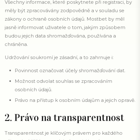
Všechny informace, které poskytnete při registraci, by
měly být zpracovávány zodpovědně a v souladu se
zákony o ochraně osobních údajů. Mostbet by měl
jasně informovat uživatele o tom, jakým způsobem
budou jejich data shromažďována, používána a
chráněna.
Udržování soukromí je zásadní, a to zahrnuje i:
Povinnost označovat účely shromažďování dat.
Možnost odvolat souhlas se zpracováním
osobních údajů.
Právo na přístup k osobním údajům a jejich opravě.
2. Právo na transparentnost
Transparentnost je klíčovým právem pro každého