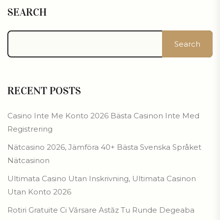
SEARCH
Search
RECENT POSTS
Casino Inte Me Konto 2026 Bästa Casinon Inte Med
Registrering
Nätcasino 2026, Jämföra 40+ Bästa Svenska Språket
Nätcasinon
Ultimata Casino Utan Inskrivning, Ultimata Casinon
Utan Konto 2026
Rotiri Gratuite Ci Vărsare Astăz Tu Runde Degeaba