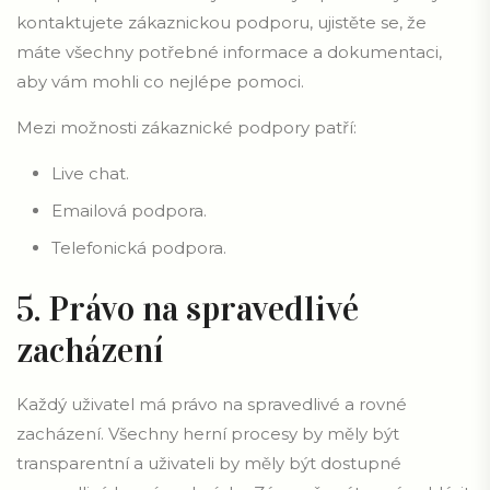
kontaktujete zákaznickou podporu, ujistěte se, že
máte všechny potřebné informace a dokumentaci,
aby vám mohli co nejlépe pomoci.
Mezi možnosti zákaznické podpory patří:
Live chat.
Emailová podpora.
Telefonická podpora.
5. Právo na spravedlivé
zacházení
Každý uživatel má právo na spravedlivé a rovné
zacházení. Všechny herní procesy by měly být
transparentní a uživateli by měly být dostupné