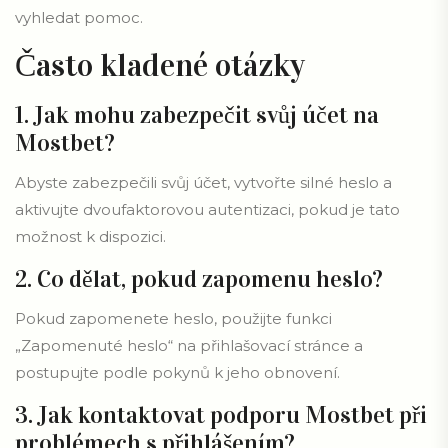
vyhledat pomoc.
Často kladené otázky
1. Jak mohu zabezpečit svůj účet na
Mostbet?
Abyste zabezpečili svůj účet, vytvořte silné heslo a
aktivujte dvoufaktorovou autentizaci, pokud je tato
možnost k dispozici.
2. Co dělat, pokud zapomenu heslo?
Pokud zapomenete heslo, použijte funkci
„Zapomenuté heslo“ na přihlašovací stránce a
postupujte podle pokynů k jeho obnovení.
3. Jak kontaktovat podporu Mostbet při
problémech s přihlášením?