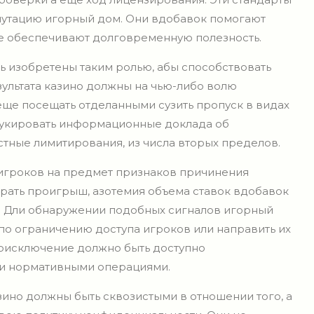
путацию игорный дом. Они вдобавок помогают
же обеспечивают долговременную полезность.
ь изобретены таким ролью, абы способствовать
ультата казино должны на чью-либо волю
еще посещать отделанными сузить пропуск в видах
букировать информационные доклада об
тные лимитирования, из числа вторых пределов.
игроков на предмет признаков причинения
грать проигрыш, азотемия объема ставок вдобавок
. Дли обнаружении подобных сигналов игорный
по ограничению доступа игроков или направить их
оисключение должно быть доступно
ли нормативными операциями.
зино должны быть сквозистыми в отношении того, а