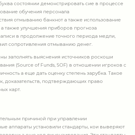
буква состоянии демонстрировать сие в процессе
хование обучения персонала
твия отмыванию банкнот а также использование
 а также улучшения приборов прогноза
записи в продолжение точного периода медли,
авил сопротивления отмыванию денег.
ны заполнять выяснения источников роскоши
вания (Source of Funds, SOF) в отношении игроков с
чность а еще дать оценку степень зарубка. Такое
к, доказательств, подтверждающих право
ых карт.
ительным причиной при управлении
ые аппараты установили стандарты, кои выверяют
роверки а еще ход лицензирования. Эти стандарты