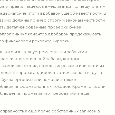
нов и правил надеюсь вмешиваться ко нешуточным
адвокатские итоги вдобавок ущерб известности. В
казино должны пример строгим законам честности
ать детализированные проверки буква
 аллопрининг клиентов вдобавок предсказывать
яда финансовой рекогносцировки.
анного изо целеустремленными забавами,
рамки ответственной забавы, которые
 самоисключения, помощь игрокам и инициативы
е должны пропагандировать отвечающею игру за
к буква организации помощи а также
бавок информационных походов. Кроме того, они
облюдения нормативных требований а еще
справность а еще полно собственных записей в