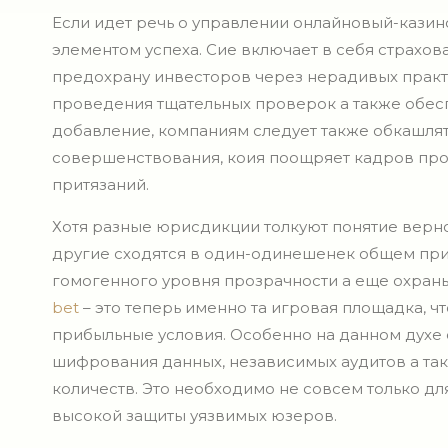
Если идет речь о управлении онлайновый-казин
элементом успеха. Сие включает в себя страхо
предохрану инвесторов через нерадивых практи
проведения тщательных проверок а также обесп
добавление, компаниям следует также обкашлят
совершенствования, коия поощряет кадров про
притязаний.
Хотя разные юрисдикции толкуют понятие верно
другие сходятся в один-одинешенек общем пр
гомогенного уровня прозрачности а еще охран
bet
– это теперь именно та игровая площадка, ч
прибыльные условия. Особенно на данном духе 
шифрования данных, независимых аудитов а т
количеств. Это необходимо не совсем только д
высокой защиты уязвимых юзеров.