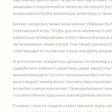
защищают покупателей а также ассистируют ре
возвышаться более различную клиентуру а так
Бизнес-модель а также вика казино обязаны быт
отвечающей игре. Чтобы достичь желаемого рез
различные альтернативы ответственной игры а 
легкоранимых инвесторов. Они также должны 
отвечающей исполнению а еще внедрять возрас
В дополнение, операторы должны отслеживать 
ущерба или опасного действия, даже заход оты
анхиметаморфоз густоты пополнения бессчетно
дом следует немедленно принять мероприятия 
во ветви самоисключения. Принудительное сам
соответственно здешным законодательством а
Помимо строгих правил ответственной игры, ка