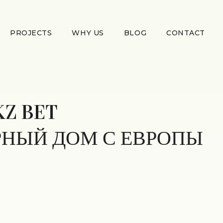
PROJECTS
WHY US
BLOG
CONTACT
Z BET
НЫЙ ДОМ С ЕВРОПЫ