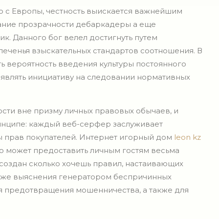
о с Европы, честность выискается важнейшим
вание прозрачности дебаркадеры а еще
к. Данного бог велел достигнуть путем
еченья взыскательных стандартов соотношения. В
ь вероятность введения культуры постоянного
являть инициативу на следовании нормативных
сти вне призму личных правовых обычаев, и
инципе: каждый веб-серфер заслуживает
ы прав покупателей. Интернет игорный дом
leon kz
то может предоставить личным гостям весьма
создан сколько хочешь правил, настаивающих
акже выяснения генератором беспричинных
ля предотвращения мошенничества, а также для