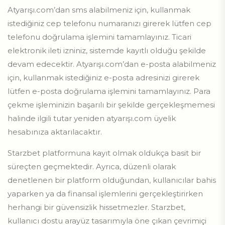
Atyarışı.com’dan sms alabilmeniz için, kullanmak
istediğiniz cep telefonu numaranızı girerek lütfen cep
telefonu doğrulama işlemini tamamlayınız. Ticari
elektronik ileti izniniz, sistemde kayıtlı olduğu şekilde
devam edecektir. Atyarışı.com’dan e-posta alabilmeniz
için, kullanmak istediğiniz e-posta adresinizi girerek
lütfen e-posta doğrulama işlemini tamamlayınız. Para
çekme işleminizin başarılı bir şekilde gerçekleşmemesi
halinde ilgili tutar yeniden atyarışı.com üyelik
hesabınıza aktarılacaktır.
Starzbet platformuna kayıt olmak oldukça basit bir
süreçten geçmektedir. Ayrıca, düzenli olarak
denetlenen bir platform olduğundan, kullanıcılar bahis
yaparken ya da finansal işlemlerini gerçekleştirirken
herhangi bir güvensizlik hissetmezler. Starzbet,
kullanıcı dostu arayüz tasarımıyla öne çıkan çevrimiçi