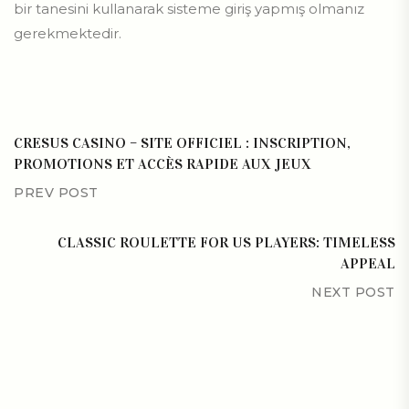
bir tanesini kullanarak sisteme giriş yapmış olmanız
gerekmektedir.
CRESUS CASINO – SITE OFFICIEL : INSCRIPTION,
PROMOTIONS ET ACCÈS RAPIDE AUX JEUX
PREV POST
CLASSIC ROULETTE FOR US PLAYERS: TIMELESS
APPEAL
NEXT POST