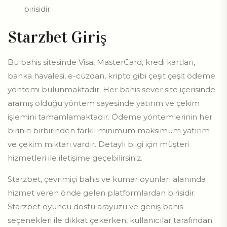
birisidir.
Starzbet Giriş
Bu bahis sitesinde Visa, MasterCard, kredi kartları,
banka havalesi, e-cüzdan, kripto gibi çeşit çeşit ödeme
yöntemi bulunmaktadır. Her bahis sever site içerisinde
aramış olduğu yöntem sayesinde yatırım ve çekim
işlemini tamamlamaktadır. Ödeme yöntemlerinin her
birinin birbirinden farklı minimum maksimum yatırım
ve çekim miktarı vardır. Detaylı bilgi için müşteri
hizmetleri ile iletişime geçebilirsiniz.
Starzbet, çevrimiçi bahis ve kumar oyunları alanında
hizmet veren önde gelen platformlardan birisidir.
Starzbet oyuncu dostu arayüzü ve geniş bahis
seçenekleri ile dikkat çekerken, kullanıcılar tarafından