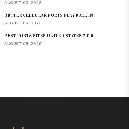
AUGUST 08, 2026
BETTER CELLULAR PORTS PLAY FREE IN
AUGUST 08, 2026
BEST PORTS SITES UNITED STATES 2026
AUGUST 08, 2026