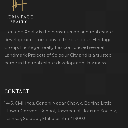
Heritage Realty is the construction and real estate
development company of the illustrious Heritage
Group. Heritage Realty has completed several
Landmark Projects of Solapur City and is a trusted
name in the real estate development business.
CONTACT
14/5, Civil lines, Gandhi Nagar Chowk, Behind Little
Flower Convent School, Jawaharlal Housing Society,
Lashkar, Solapur, Maharashtra 413003