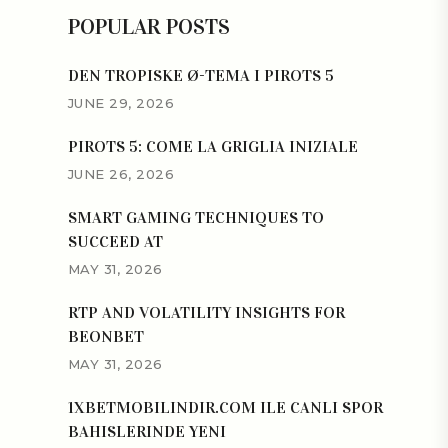
POPULAR POSTS
DEN TROPISKE Ø-TEMA I PIROTS 5
JUNE 29, 2026
PIROTS 5: COME LA GRIGLIA INIZIALE
JUNE 26, 2026
SMART GAMING TECHNIQUES TO
SUCCEED AT
MAY 31, 2026
RTP AND VOLATILITY INSIGHTS FOR
BEONBET
MAY 31, 2026
1XBETMOBILINDIR.COM ILE CANLI SPOR
BAHISLERINDE YENI