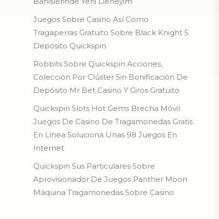
Bahislerinde Yeni Deneyim
Juegos Sobre Casino Así­ Como
Tragaperras Gratuito Sobre Black Knight 5
Depósito Quickspin
Robbits Sobre Quickspin Acciones,
Colección Por Clúster Sin Bonificación De
Depósito Mr Bet Casino Y Giros Gratuito
Quickspin Slots Hot Gems Brecha Móvil
Juegos De Casino De Tragamonedas Gratis
En Línea Soluciona Unas 98 Juegos En
Internet
Quickspin Sus Particulares Sobre
Aprovisionador De Juegos Panther Moon
Máquina Tragamonedas Sobre Casino