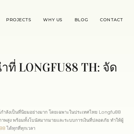
PROJECTS
WHY US
BLOG
CONTACT
ำที่ LONGFU88 TH: จัด
ลน์กำลังเป็นที่นิยมอย่างมาก โดยเฉพาะในประเทศไทย Longfu88
ณภาพสูง พร้อมทั้งโบนัสมากมายและระบบการเงินที่ปลอดภัย ทำให้ผู้
u88
ได้ทุกที่ทุกเวลา