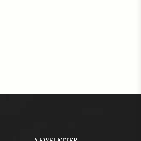
NEWSLETTER