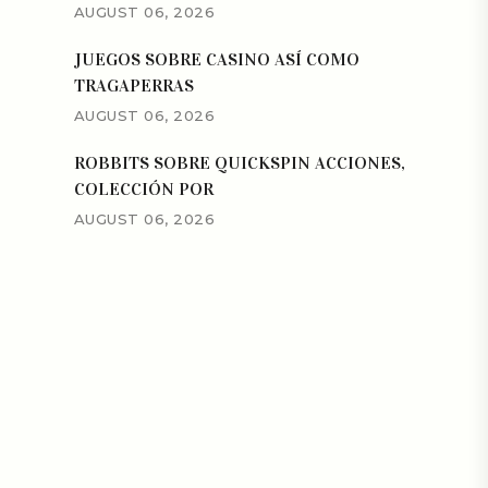
AUGUST 06, 2026
JUEGOS SOBRE CASINO ASÍ­ COMO
TRAGAPERRAS
AUGUST 06, 2026
ROBBITS SOBRE QUICKSPIN ACCIONES,
COLECCIÓN POR
AUGUST 06, 2026