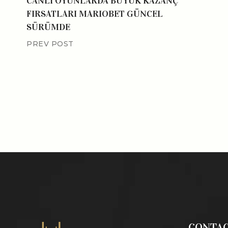
CANLI OYUNLARDA BÜYÜK KAZANÇ
FIRSATLARI MARIOBET GÜNCEL
SÜRÜMDE
PREV POST
CONTA