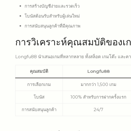
การสร้างบัญชีง่ายและรวดเร็ว
โบนัสต้อนรับสำหรับผู้เล่นใหม่
การสนับสนุนลูกค้าที่มีคุณภาพ
การวิเคราะห์คุณสมบัติของเ
Longfu88 นำเสนอเกมที่หลากหลาย ทั้งสล็อต เกมโต๊ะ และคาส
คุณสมบัติ
Longfu88
การเลือกเกม
มากกว่า 1,500 เกม
โบนัส
100% สำหรับการฝากครั้งแรก
การสนับสนุนลูกค้า
24/7