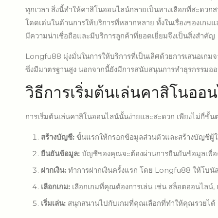
ทุกเวลา สิ่งนี้ทำให้คาสิโนออนไลน์กลายเป็นทางเลือกที่สะดวกส
โดดเด่นในด้านการให้บริการที่หลากหลาย ทั้งในเรื่องของเกมแล
มีความน่าเชื่อถือและมีบริการลูกค้าที่ยอดเยี่ยมจึงเป็นสิ่งสำคัญ
Longfu88 มุ่งมั่นในการให้บริการที่เป็นเลิศด้วยการเสนอเก
ซึ่งมีมาตรฐานสูง นอกจากนี้ยังมีการสนับสนุนการทำธุรกรรมอ
วิธีการเริ่มต้นเล่นคาสิโนออ
การเริ่มต้นเล่นคาสิโนออนไลน์นั้นง่ายและสะดวก เพียงไม่กี่ขั้นตอ
สร้างบัญชี:
ขั้นแรกให้กรอกข้อมูลส่วนตัวและสร้างบัญชีผู
ยืนยันข้อมูล:
บัญชีของคุณจะต้องผ่านการยืนยันข้อมูลเพื
ฝากเงิน:
ทำการฝากเงินครั้งแรก โดย Longfu88 ให้โบนัส
เลือกเกม:
เลือกเกมที่คุณต้องการเล่น เช่น สล็อตออนไลน์,
เริ่มเล่น:
สนุกสนานไปกับเกมที่คุณเลือกที่ทำให้คุณรวยได้