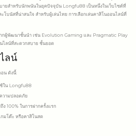
บายสำหรับนักพนันในยุคปัจจุบัน Longfu88 เป็นหนึ่งในเว็บไซต์ที่
ะโบนัสที่น่าสนใจ สำหรับผู้เล่นไทย การเลือกเล่นคาสิโนออนไลน์ที่
มจากผู้พัฒนาชั้นนำ เช่น Evolution Gaming และ Pragmatic Play
อนไลน์ที่สะดวกสบาย ชั้นยอด
นไลน์
น ดังนี้:
้ใช้ใน Longfu88
่อความปลอดภัย
ถึง 100% ในการฝากครั้งแรก
 เกมโต๊ะ หรือคาสิโนสด