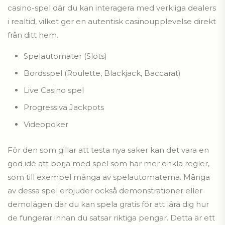
casino-spel där du kan interagera med verkliga dealers
i realtid, vilket ger en autentisk casinoupplevelse direkt
från ditt hem.
Spelautomater (Slots)
Bordsspel (Roulette, Blackjack, Baccarat)
Live Casino spel
Progressiva Jackpots
Videopoker
För den som gillar att testa nya saker kan det vara en
god idé att börja med spel som har mer enkla regler,
som till exempel många av spelautomaterna. Många
av dessa spel erbjuder också demonstrationer eller
demolägen där du kan spela gratis för att lära dig hur
de fungerar innan du satsar riktiga pengar. Detta är ett