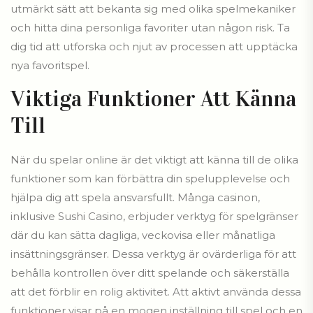
utmärkt sätt att bekanta sig med olika spelmekaniker
och hitta dina personliga favoriter utan någon risk. Ta
dig tid att utforska och njut av processen att upptäcka
nya favoritspel.
Viktiga Funktioner Att Känna
Till
När du spelar online är det viktigt att känna till de olika
funktioner som kan förbättra din spelupplevelse och
hjälpa dig att spela ansvarsfullt. Många casinon,
inklusive Sushi Casino, erbjuder verktyg för spelgränser
där du kan sätta dagliga, veckovisa eller månatliga
insättningsgränser. Dessa verktyg är ovärderliga för att
behålla kontrollen över ditt spelande och säkerställa
att det förblir en rolig aktivitet. Att aktivt använda dessa
funktioner visar på en mogen inställning till spel och en