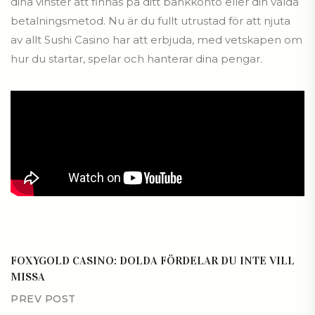
dina vinster att finnas på ditt bankkonto eller din valda
betalningsmetod. Nu är du fullt utrustad för att njuta
av allt Sushi Casino har att erbjuda, med vetskapen om
hur du startar, spelar och hanterar dina pengar.
FOXYGOLD CASINO: DOLDA FÖRDELAR DU INTE VILL
MISSA
PREV POST