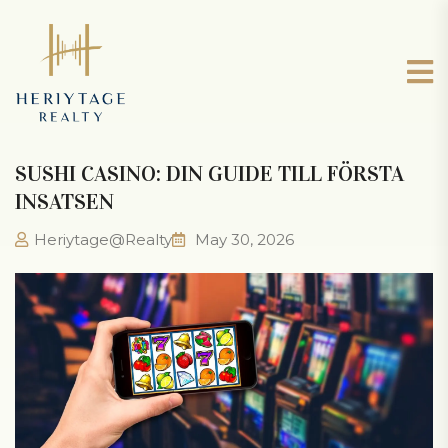
SUSHI CASINO: DIN GUIDE TILL FÖRSTA
INSATSEN
Heriytage@Realty
May 30, 2026