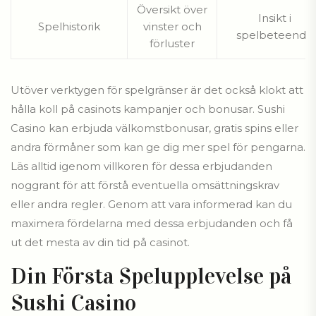
Översikt över
Insikt i
Spelhistorik
vinster och
spelbeteende
förluster
Utöver verktygen för spelgränser är det också klokt att
hålla koll på casinots kampanjer och bonusar. Sushi
Casino kan erbjuda välkomstbonusar, gratis spins eller
andra förmåner som kan ge dig mer spel för pengarna.
Läs alltid igenom villkoren för dessa erbjudanden
noggrant för att förstå eventuella omsättningskrav
eller andra regler. Genom att vara informerad kan du
maximera fördelarna med dessa erbjudanden och få
ut det mesta av din tid på casinot.
Din Första Spelupplevelse på
Sushi Casino