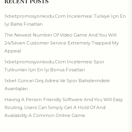
RECENT POSTS
1xbetpromosyonkodu.com İncelemesi: Türkiye İçin En
İyi Bahis Fırsatları
The Newest Number Of Video Game And You Will
24/seven Customer Service Extremely Trapped My
Appeal
1xbetpromosyonkodu.com İncelemesi: Spor
Tutkunları İçin En İyi Bonus Fırsatları
1xbet Güncel Giriş Adresi Ve Spor Bahislerindeki
Avantajları
Having A Person-Friendly Software And You Will Easy
Routing, Users Can Simply Get A Hold Of And
Availability A Common Online Game