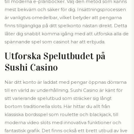
till moderna e-plånböcker. Välj den metod som känns
mest bekväm och säker för dig. Insättningsprocessen
är vanligtvis omedelbar, vilket betyder att pengarna
finns tillgängliga på ditt spelkonto nästan direkt. Detta
låter dig snabbt komma igång med att utforska alla de
spännande spel som casinot har att erbjuda.
Utforska Spelutbudet på
Sushi Casino
När ditt konto är laddat med pengar öppnas dörrarna
till en värld av underhållning. Sushi Casino är känt för
sitt varierande spelutbud som sträcker sig långt
bortom traditionella slots. Här hittar du allt från
klassiska bordsspel som roulette och blackjack, till
moderna video slots med innovativa funktioner och
fantastisk grafik. Det finns också ett brett utbud av live