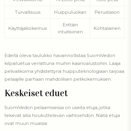
Turvallisuus
Huippuluokan
Perustason
A
Erittäin
Käyttäjäkokemus
Kohtalainen
P
intuitiivinen
Edellä oleva taulukko havainnollistaa SuomiVedon
kilpailuetua verrattuna muihin kasinoalustoihin. Laaja
pelivalikoima yhdistettynä huipputeknologiaan tarjoaa
pelaajille parhaan mahdollisen pelikokemuksen.
Keskeiset eduet
SuomiVedon pelaamisessa on useita etuja, jotka
tekevät siitä houkuttelevan vaihtoehdon. Näitä etuja
ovat muun muassa: