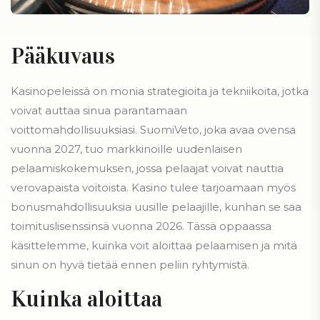
Pääkuvaus
Kasinopeleissä on monia strategioita ja tekniikoita, jotka
voivat auttaa sinua parantamaan
voittomahdollisuuksiasi. SuomiVeto, joka avaa ovensa
vuonna 2027, tuo markkinoille uudenlaisen
pelaamiskokemuksen, jossa pelaajat voivat nauttia
verovapaista voitoista. Kasino tulee tarjoamaan myös
bonusmahdollisuuksia uusille pelaajille, kunhan se saa
toimituslisenssinsä vuonna 2026. Tässä oppaassa
käsittelemme, kuinka voit aloittaa pelaamisen ja mitä
sinun on hyvä tietää ennen peliin ryhtymistä.
Kuinka aloittaa