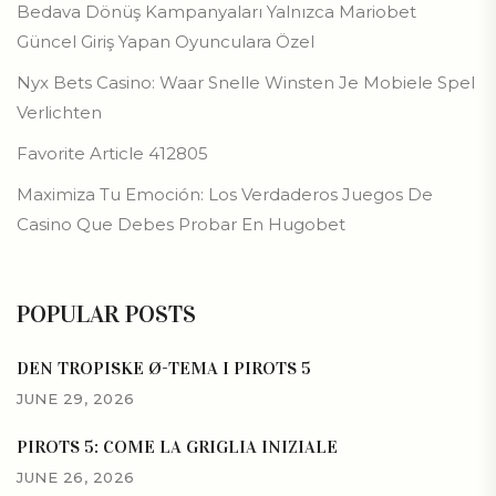
Bedava Dönüş Kampanyaları Yalnızca Mariobet
Güncel Giriş Yapan Oyunculara Özel
Nyx Bets Casino: Waar Snelle Winsten Je Mobiele Spel
Verlichten
Favorite Article 412805
Maximiza Tu Emoción: Los Verdaderos Juegos De
Casino Que Debes Probar En Hugobet
POPULAR POSTS
DEN TROPISKE Ø-TEMA I PIROTS 5
JUNE 29, 2026
PIROTS 5: COME LA GRIGLIA INIZIALE
JUNE 26, 2026