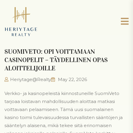
SUOMIVETO: OPI VOITTAMAAN
CASINOPELIT – TÄYDELLINEN OPAS
ALOITTELIJOILLE
Heriytage@Realty
May 22, 2026
Verkko- ja kasinopeleistä kiinnostuneille SuomiVeto
tarjoaa loistavan mahdollisuuden aloittaa matkasi
voittavaan pelaamiseen. Tämä uusi suomalainen
kasino toimii tulevaisuudessa turvallisten sääntöjen ja
sääntelyn alaisena, mikä tekee siitä erinomaisen