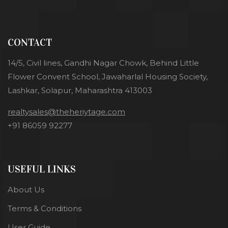
CONTACT
14/5, Civil lines, Gandhi Nagar Chowk, Behind Little
Flower Convent School, Jawaharlal Housing Society,
Lashkar, Solapur, Maharashtra 413003
realtysales@theheriytage.com
+91 86059 92277
USEFUL LINKS
About Us
Terms & Conditions
User Guide