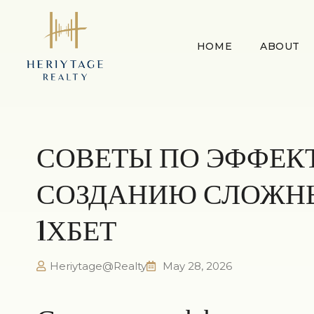
HOME
ABOUT
СОВЕТЫ ПО ЭФФЕ
СОЗДАНИЮ СЛОЖН
1ХБЕТ
Heriytage@Realty
May 28, 2026