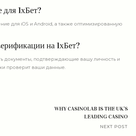
 для 1хБет?
ние для iOS и Android, а также оптимизированную
верификации на 1хБет?
ть документы, подтверждающие вашу личность и
ки проверит ваши данные.
WHY CASINOLAB IS THE UK’S
LEADING CASINO
NEXT POST