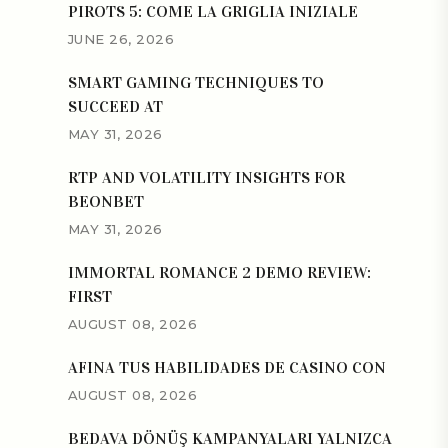
PIROTS 5: COME LA GRIGLIA INIZIALE
JUNE 26, 2026
SMART GAMING TECHNIQUES TO
SUCCEED AT
MAY 31, 2026
RTP AND VOLATILITY INSIGHTS FOR
BEONBET
MAY 31, 2026
IMMORTAL ROMANCE 2 DEMO REVIEW:
FIRST
AUGUST 08, 2026
AFINA TUS HABILIDADES DE CASINO CON
AUGUST 08, 2026
BEDAVA DÖNÜŞ KAMPANYALARI YALNIZCA