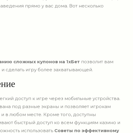
аведения прямо у вас дома. Вот несколько
анию сложных купонов на 1хБет
позволит вам
и сделать игру более захватывающей.
ение
егкий доступ к игре через мобильные устройства.
вана под разные экраны и позволяет игрокам
 в любом месте. Кроме того, доступны
чивают быстрый доступ ко всем функциям казино и
можность использовать
Советы по эффективному