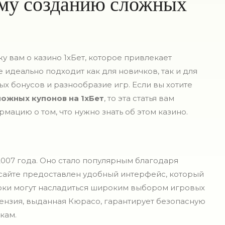
му созданию сложных
у вам о казино 1хБет, которое привлекает
 идеально подходит как для новичков, так и для
х бонусов и разнообразие игр. Если вы хотите
ожных купонов на 1хБет
, то эта статья вам
ацию о том, что нужно знать об этом казино.
 2007 года. Оно стало популярным благодаря
 сайте предоставлен удобный интерфейс, который
роки могут насладиться широким выбором игровых
цензия, выданная Кюрасо, гарантирует безопасную
кам.