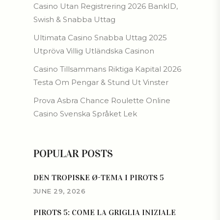
Casino Utan Registrering 2026 BankID,
Swish & Snabba Uttag
Ultimata Casino Snabba Uttag 2025
Utpröva Villig Utländska Casinon
Casino Tillsammans Riktiga Kapital 2026
Testa Om Pengar & Stund Ut Vinster
Prova Asbra Chance Roulette Online
Casino Svenska Språket Lek
POPULAR POSTS
DEN TROPISKE Ø-TEMA I PIROTS 5
JUNE 29, 2026
PIROTS 5: COME LA GRIGLIA INIZIALE