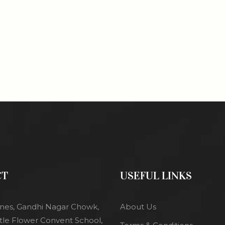
CT
USEFUL LINKS
l lines, Gandhi Nagar Chowk,
About Us
tle Flower Convent School,