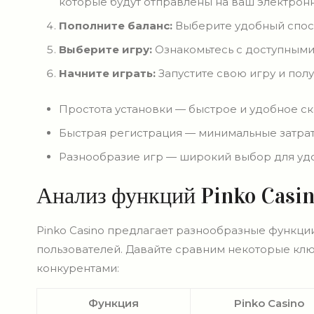
которые будут отправлены на ваш электрон
Пополните баланс:
Выберите удобный спосо
Выберите игру:
Ознакомьтесь с доступными 
Начните играть:
Запустите свою игру и полу
Простота установки — быстрое и удобное с
Быстрая регистрация — минимальные затрат
Разнообразие игр — широкий выбор для уд
Анализ функций Pinko Casi
Pinko Casino предлагает разнообразные функци
пользователей. Давайте сравним некоторые ключ
конкурентами:
Функция
Pinko Casino