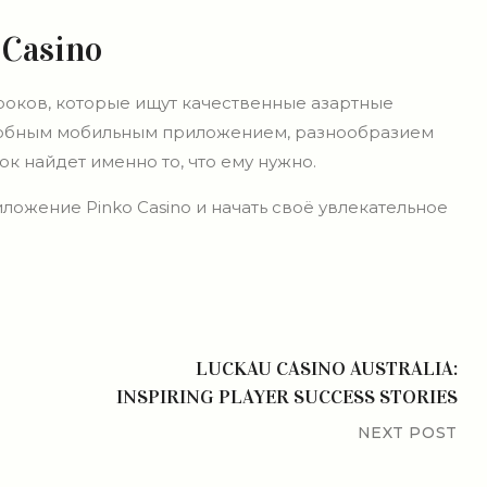
 Casino
гроков, которые ищут качественные азартные
удобным мобильным приложением, разнообразием
к найдет именно то, что ему нужно.
ложение Pinko Casino и начать своё увлекательное
LUCKAU CASINO AUSTRALIA:
INSPIRING PLAYER SUCCESS STORIES
NEXT POST