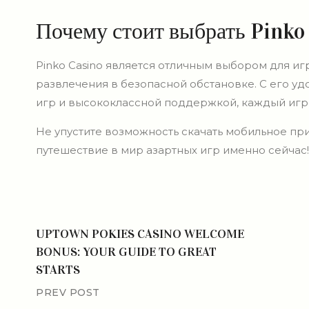
Почему стоит выбрать Pinko
Pinko Casino является отличным выбором для и
развлечения в безопасной обстановке. С его 
игр и высококлассной поддержкой, каждый игро
Не упустите возможность скачать мобильное при
путешествие в мир азартных игр именно сейчас!
UPTOWN POKIES CASINO WELCOME
BONUS: YOUR GUIDE TO GREAT
STARTS
PREV POST