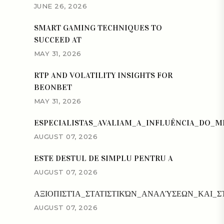
JUNE 26, 2026
SMART GAMING TECHNIQUES TO
SUCCEED AT
MAY 31, 2026
RTP AND VOLATILITY INSIGHTS FOR
BEONBET
MAY 31, 2026
ESPECIALISTAS_AVALIAM_A_INFLUÊNCIA_DO_
AUGUST 07, 2026
ESTE DESTUL DE SIMPLU PENTRU A
AUGUST 07, 2026
ΑΞΙΟΠΙΣΤΊΑ_ΣΤΑΤΙΣΤΙΚΏΝ_ΑΝΑΛΎΣΕΩΝ_ΚΑΙ_Σ
AUGUST 07, 2026