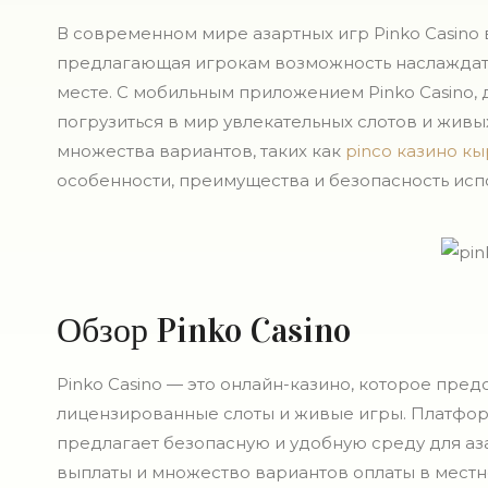
В современном мире азартных игр Pinko Casino
предлагающая игрокам возможность наслаждат
месте. С мобильным приложением Pinko Casino, 
погрузиться в мир увлекательных слотов и живы
множества вариантов, таких как
pinco казино к
особенности, преимущества и безопасность испо
Обзор Pinko Casino
Pinko Casino — это онлайн-казино, которое пре
лицензированные слоты и живые игры. Платфор
предлагает безопасную и удобную среду для аза
выплаты и множество вариантов оплаты в местно