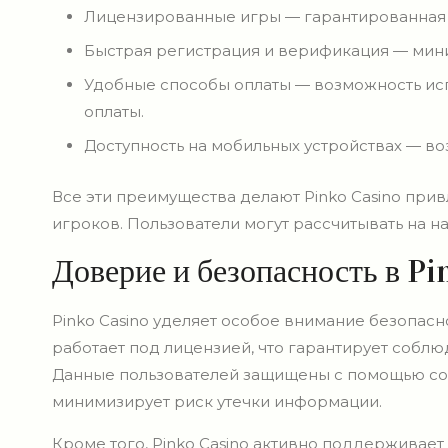
Лицензированные игры — гарантированная ч
Быстрая регистрация и верификация — мини
Удобные способы оплаты — возможность ис
оплаты.
Доступность на мобильных устройствах — во
Все эти преимущества делают Pinko Casino прив
игроков. Пользователи могут рассчитывать на н
Доверие и безопасность в Pi
Pinko Casino уделяет особое внимание безопас
работает под лицензией, что гарантирует соблю
Данные пользователей защищены с помощью со
минимизирует риск утечки информации.
Кроме того, Pinko Casino активно поддерживает