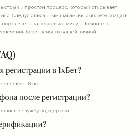
быстрый и простой процесс, который открывает
 игр. Следуя описанным шагам, вы сможете создать
спорта всего за несколько минут. Помните о
еспечения безопасности вашей личной
FAQ)
я регистрации в 1хБет?
ставляет 18 лет.
ефона после регистрации?
ившись в службу поддержки.
верификации?