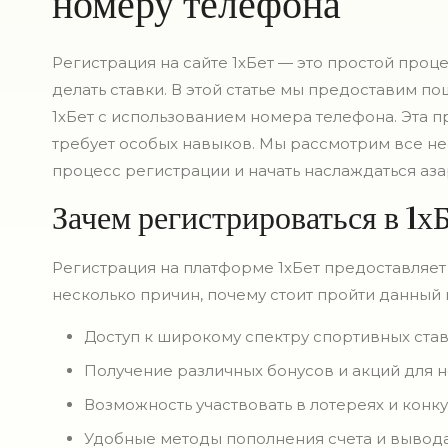
номеру телефона
Регистрация на сайте 1хБет — это простой проц
делать ставки. В этой статье мы предоставим п
1хБет с использованием номера телефона. Эта п
требует особых навыков. Мы рассмотрим все не
процесс регистрации и начать наслаждаться аз
Зачем регистрироваться в 1х
Регистрация на платформе 1хБет предоставляет
несколько причин, почему стоит пройти данный 
Доступ к широкому спектру спортивных став
Получение различных бонусов и акций для н
Возможность участвовать в лотереях и конку
Удобные методы пополнения счета и вывода 