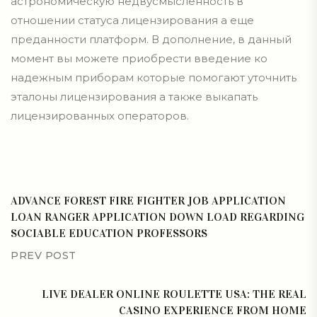
астрономическую недвусмысленность в
отношении статуса лицензирования а еще
преданности платформ. В дополнение, в данный
момент вы можете приобрести введение ко
надежным приборам которые помогают уточнить
эталоны лицензирования а также выкапать
лицензированных операторов.
ADVANCE FOREST FIRE FIGHTER JOB APPLICATION
LOAN RANGER APPLICATION DOWN LOAD REGARDING
SOCIABLE EDUCATION PROFESSORS
PREV POST
LIVE DEALER ONLINE ROULETTE USA: THE REAL
CASINO EXPERIENCE FROM HOME