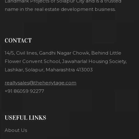
Landmark Projects of Solapur City and is a trusted
name in the real estate development business.
CONTACT
14/5, Civil lines, Gandhi Nagar Chowk, Behind Little
Flower Convent School, Jawaharlal Housing Society,
Lashkar, Solapur, Maharashtra 413003
realtysales@theheriytage.com
+91 86059 92277
USEFUL LINKS
About Us