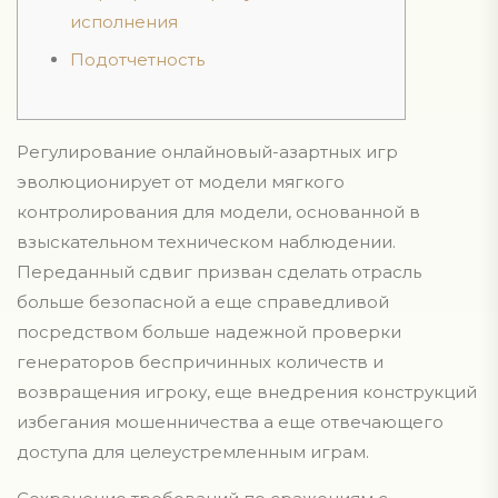
исполнения
Подотчетность
Регулирование онлайновый-азартных игр
эволюционирует от модели мягкого
контролирования для модели, основанной в
взыскательном техническом наблюдении.
Переданный сдвиг призван сделать отрасль
больше безопасной а еще справедливой
посредством больше надежной проверки
генераторов беспричинных количеств и
возвращения игроку, еще внедрения конструкций
избегания мошенничества а еще отвечающего
доступа для целеустремленным играм.