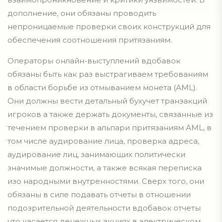
дополнение, они обязаны проводить
непроницаемые проверки своих конструкций для
обеспечения соотношения притязаниям.
Операторы онлайн-выступлений вдобавок
обязаны быть как раз выстрагиваем требованиям
в области борьбе из отмыванием монета (AML).
Они должны вести детальный бухучет транзакций
игроков а также держать документы, связанные из
течением проверки в альпари притязаниям AML, в
том числе аудирование лица, проверка адреса,
аудирование лиц, занимающих политически
значимые должности, а также всякая переписка
изо народными внутренностями. Сверх того, они
обязаны в силе подавать отчеты в отношении
подозрительной деятельности вдобавок отчеты
что касается денежных акциях в электрическом