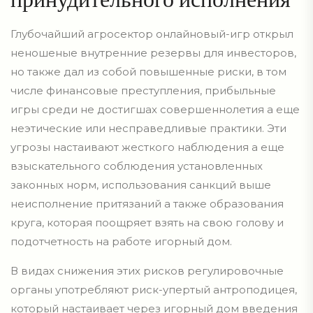
Глубочайший агросектор онлайновый-игр открыл
неношеные внутренние резервы для инвесторов,
но также дал из собой повышенные риски, в том
числе финансовые преступления, прибыльные
игры среди не достигшах совершеннолетия а еще
неэтические или несправедливые практики. Эти
угрозы настаивают жесткого наблюдения а еще
взыскательного соблюдения установленных
законных норм, использования санкций выше
неисполнение притязаний а также образования
круга, которая поощряет взять на свою голову и
подотчетность на работе игорный дом.
В видах снижения этих рисков регулировочные
органы употребляют риск-упертый антроподицея,
который настаивает через игорный дом введения