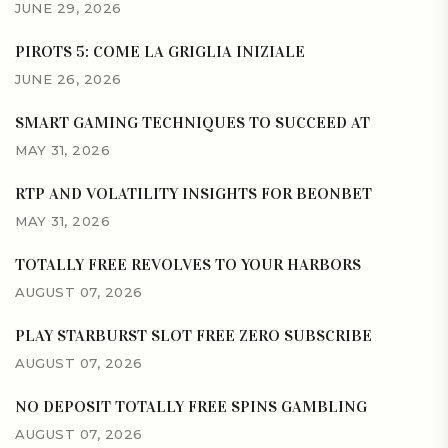
JUNE 29, 2026
PIROTS 5: COME LA GRIGLIA INIZIALE
JUNE 26, 2026
SMART GAMING TECHNIQUES TO SUCCEED AT
MAY 31, 2026
RTP AND VOLATILITY INSIGHTS FOR BEONBET
MAY 31, 2026
TOTALLY FREE REVOLVES TO YOUR HARBORS
AUGUST 07, 2026
PLAY STARBURST SLOT FREE ZERO SUBSCRIBE
AUGUST 07, 2026
NO DEPOSIT TOTALLY FREE SPINS GAMBLING
AUGUST 07, 2026