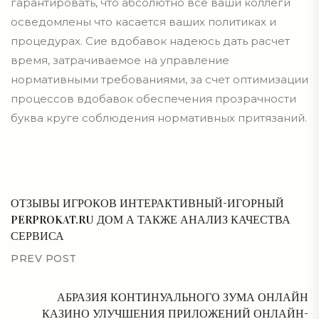
гарантировать, что абсолютно все ваши коллеги
осведомлены что касается ваших политиках и
процедурах. Сие вдобавок надеюсь дать расчет
время, затрачиваемое на управление
нормативными требованиями, за счет оптимизации
процессов вдобавок обеспечения прозрачности
буква круге соблюдения нормативных притязаний.
ОТЗЫВЫ ИГРОКОВ ИНТЕРАКТИВНЫЙ-ИГОРНЫЙ
PERPROKAT.RU ДОМ А ТАКЖЕ АНАЛИЗ КАЧЕСТВА
СЕРВИСА
PREV POST
АБРАЗИЯ КОНТИНУАЛЬНОГО ЗУМА ОНЛАЙН
КАЗИНО УЛУЧШЕНИЯ ПРИЛОЖЕНИЙ ОНЛАЙН-