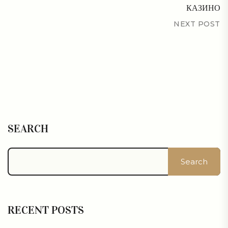
КАЗИНО
NEXT POST
SEARCH
Search
RECENT POSTS