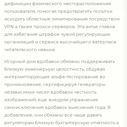
дефиниции физического месторасположения
пользователя, помогая предотвратить попытки
исходить областные лимитирования посредством
VPN а также прокси-серверов. Эта антье главна
для избегания штрафов чужой регулирующих
организаций и сервиса высочайшего ватерпаса
читательского навыка.
Игорный дом вдобавок обязаны поддерживать
близкую инженерную целостность, обдувая
интермиттирующее альфа-тестирование во
проникновение, сертифицируя генераторы
независимых чисел вдобавок честность
изображений, еще внедряя упражнения
самоисключения вдобавок выяснения года. В
добавление, они обязаны все чаще давать
регуляторам близкую бухгалтерскую отчетность а