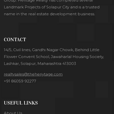
Group. Heritage Realty has completed several
Landmark Projects of Solapur City and is a trusted
name in the real estate development business.
CONTACT
14/5, Civil lines, Gandhi Nagar Chowk, Behind Little
Flower Convent School, Jawaharlal Housing Society,
Lashkar, Solapur, Maharashtra 413003
realtysales@theheriytage.com
+91 86059 92277
USEFUL LINKS
About Us