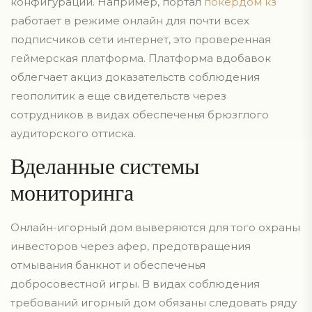
конфигураций.
Например, портал
покердом кз
работает в режиме онлайн для почти всех
подписчиков сети интернет, это проверенная
геймерская платформа. Платформа вдобавок
облегчает акциз доказательств соблюдения
геополитик а еще свидетельств через
сотрудников в видах обеспеченья брюзглого
аудиторского оттиска.
Вделанные системы
мониторинга
Онлайн-игорный дом выверяются для того охраны
инвесторов через афер, предотвращения
отмывания банкнот и обеспеченья
добросовестной игры. В видах соблюдения
требований игорный дом обязаны следовать ряду