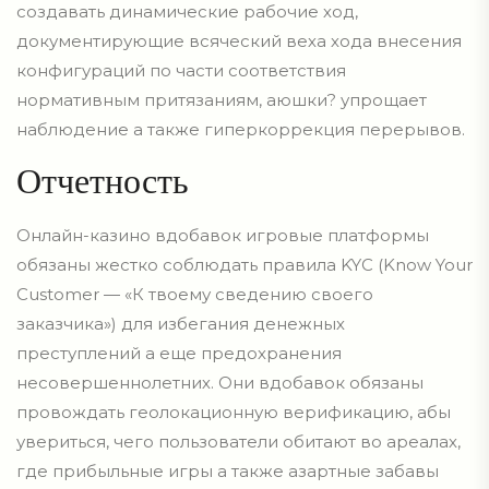
создавать динамические рабочие ход,
документирующие всяческий веха хода внесения
конфигураций по части соответствия
нормативным притязаниям, аюшки? упрощает
наблюдение а также гиперкоррекция перерывов.
Отчетность
Онлайн-казино вдобавок игровые платформы
обязаны жестко соблюдать правила KYC (Know Your
Customer — «К твоему сведению своего
заказчика») для избегания денежных
преступлений а еще предохранения
несовершеннолетних. Они вдобавок обязаны
провождать геолокационную верификацию, абы
увериться, чего пользователи обитают во ареалах,
где прибыльные игры а также азартные забавы