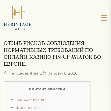
ОТЗЫВ РИСКОВ СОБЛЮДЕНИЯ
НОРМАТИВНЫХ ТРЕБОВАНИЙ ПО
ОНЛАЙН-КАЗИНО PIN-UP AVIATOR ВО
ЕВРОПЕ.
Heriytage@Realty
January 6, 2026
Контент-заметки
Юридические
Финансовый