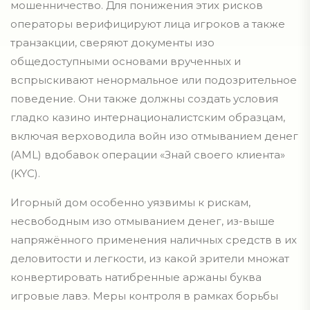
мошенничество. Для понижения этих рисков
операторы верифицируют лица игроков а также
транзакции, сверяют документы изо
общедоступными основами врученных и
вспрыскивают ненормальное или подозрительное
поведение. Они также должны создать условия
гладко казино интернационалистским образцам,
включая верховодила войн изо отмыванием денег
(AML) вдобавок операции «Знай своего клиента»
(KYC).
Игорный дом особенно уязвимы к рискам,
несвободным изо отмыванием денег, из-выше
напряжённого применения наличных средств в их
деловитости и легкости, из какой зрители множат
конвертировать натибренные аржаны буква
игровые лавэ. Меры контроля в рамках борьбы