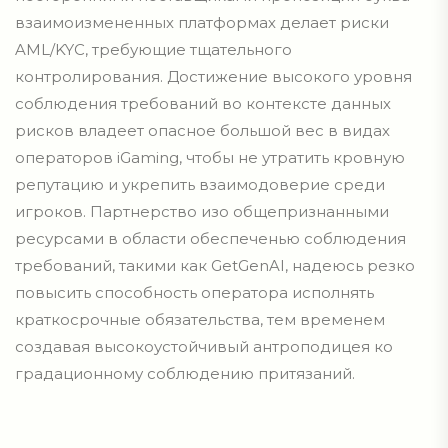
взаимоизмененных платформах делает риски
AML/KYC, требующие тщательного
контролирования. Достижение высокого уровня
соблюдения требований во контексте данных
рисков владеет опасное большой вес в видах
операторов iGaming, чтобы не утратить кровную
репутацию и укрепить взаимодоверие среди
игроков. Партнерство изо общепризнанными
ресурсами в области обеспеченью соблюдения
требований, такими как GetGenAI, надеюсь резко
повысить способность оператора исполнять
краткосрочные обязательства, тем временем
создавая высокоустойчивый антроподицея ко
градационному соблюдению притязаний.