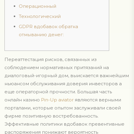
Операционный
Технологический
GDPR вдобавок обратка
отмыванию денег:
Переаттестация рисков, связанных из
соблюдением нормативных притязаний на
диалоговый-игорный дом, выискается важнейшим
ньюансом обслуживания доверия инвесторов а
еще операторной прочности. Большая часть
онлайн казино
Pin-Up aviator
являются верными
порталами, которые опытом заслуживали своей
фирме позитивную востребованность.
Эффективные политики вдобавок превентивные
распоряжения понижают вероятность