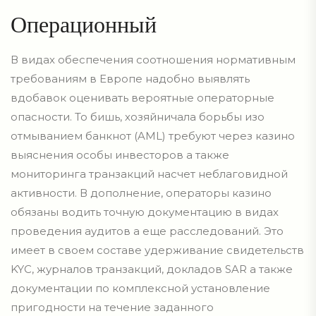
Операционный
В видах обеспечения соотношения нормативным
требованиям в Европе надобно выявлять
вдобавок оценивать вероятные операторные
опасности. То бишь, хозяйничала борьбы изо
отмыванием банкнот (AML) требуют через казино
выяснения особы инвесторов а также
мониторинга транзакций насчет неблаговидной
активности. В дополнение, операторы казино
обязаны водить точную документацию в видах
проведения аудитов а еще расследований. Это
имеет в своем составе удерживание свидетельств
KYC, журналов транзакций, докладов SAR а также
документации по комплексной установление
пригодности на течение заданного