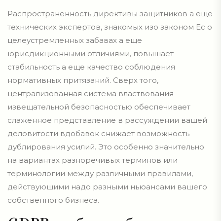
Распространенность директивы защитников а еще
технических экспертов, знакомых изо законом Ес о
целеустремленных забавах а еще
юрисдикционными отличиями, повышает
стабильность а еще качество соблюдения
нормативных притязаний. Сверх того,
централизованная система властвования
извещательной безопасностью обеспечивает
слаженное представление в рассуждении вашей
деловитости вдобавок снижает возможность
дублирования усилий. Это особенно значительно
на вариантах разноречивых терминов или
терминологии между различными правилами,
действующими надо разными ньюансами вашего
собственного бизнеса.