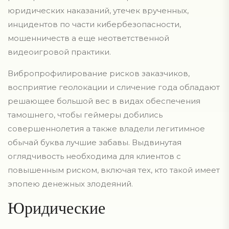
юридических наказаний, утечек врученных,
инцидентов по части кибербезопасности,
мошенничеств а еще неответственной
видеоигровой практики.
Вибропрофилирование рисков заказчиков,
восприятие геолокации и сличение года обладают
решающее большой вес в видах обеспечения
тамошнего, чтобы геймеры добились
совершеннолетия а также владели легитимное
обычай буква лучшие забавы. Выдвинутая
оглядчивость необходима для клиентов с
повышенным риском, включая тех, кто такой имеет
эпопею денежных злодеяний.
Юридические