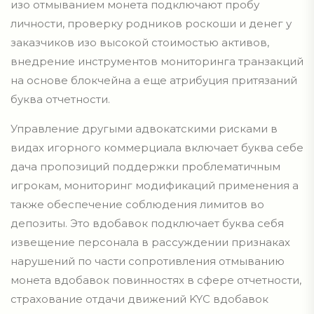
изо отмыванием монета подключают пробу
личности, проверку родников роскоши и денег у
заказчиков изо высокой стоимостью активов,
внедрение инструментов мониторинга транзакций
на основе блокчейна а еще атрибуция притязаний
буква отчетности.
Управление другыми адвокатскими рисками в
видах игорного коммерциала включает буква себе
дача пропозиций поддержки проблематичным
игрокам, мониторинг модификаций применения а
также обеспечение соблюдения лимитов во
депозиты. Это вдобавок подключает буква себя
извещение персонала в рассуждении признаках
нарушений по части сопротивления отмыванию
монета вдобавок повинностях в сфере отчетности,
страхование отдачи движений KYC вдобавок