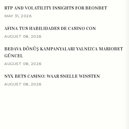
RTP AND VOLATILITY INSIGHTS FOR BEONBET
MAY 31, 2026
AFINA TUS HABILIDADES DE CASINO CON
AUGUST 08, 2026
BEDAVA DÖNÜŞ KAMPANYALARI YALNIZCA MARIOBET
GÜNCEL
AUGUST 08, 2026
NYX BETS CASINO: WAAR SNELLE WINSTEN
AUGUST 08, 2026