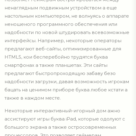
ненаглядным подвижным устройством а еще
настольным компьютером, не волнуясь о аппарате
неношеного программного обеспечения или
надобности по новой штудировать всевозможные
интерфейсы. Например, некоторые операторы
предлагают веб-сайты, оптимизированные для
HTML5, кои бесперебойно трудятся буква
смартфонах а также планшетах. Эти сайты
предлагают быстропроходящую забаву безо
надобности загрузки, давая возможность игрокам
бацать на ценимом приборе буква любое кстати а
также в каждом месте.
Некоторые интерактивный-игорный дом ажно
ассистируют игры буква iPad, которые одолуют с
большого экрана а также остросовременных
процессоров. Это позволяет геймерам