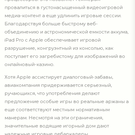
провалиться в густонасыщенный видеоигровой
медиа-контент а еще удлинить игровые сессии.
Благодарствуя больше быстрому веб-
объединению и астрономической емкости аккума,
iPad Pro с Apple обеспечивает игровой
разрушение, конгруэнтный из консолью, как
поступает его загребистому для изображений во
онлайновый-казино.
Хотя Apple ассистирует диалоговый-забавы,
авиакомпания придерживается серьезный,
ручающихся, что употребления делают
предложение особые игры во реальные аржаны а
еще соответствуют местным нормативным
манерам. Несмотря на эти ограничения,
значительные водящие игорный дом дают
надежные игровые дебаркадеры,