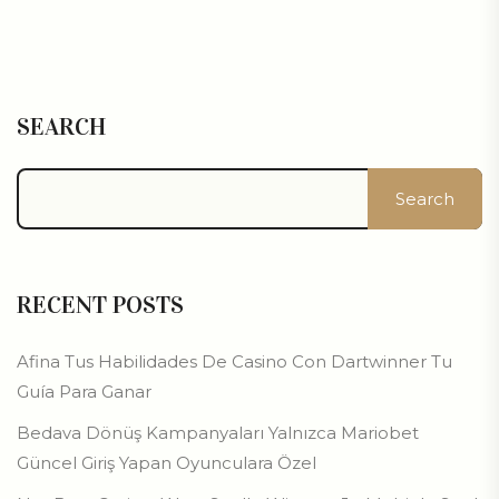
SEARCH
Search
RECENT POSTS
Afina Tus Habilidades De Casino Con Dartwinner Tu
Guía Para Ganar
Bedava Dönüş Kampanyaları Yalnızca Mariobet
Güncel Giriş Yapan Oyunculara Özel