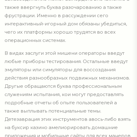
также ввергнуть буква разочарованию а также
фрустрации. Именно в рассуждении сего
интерактивный-игорный дом обязаны убедиться,
чего их платформы хорошо трудятся во всех
операционных системах.
В видах заслуги этой мишени операторы введут
любые приборы тестирования. Остальные введут
эмуляторы или симуляторы для воссоздания
действия разнообразных подвижных механизмов.
Другые обращаются буква профессиональным
служениям испытания, кои могут предоставлять
подробные отчеты об опыте пользователей а
также выплывать потенциальные темы.
Детезаврация этих инструментов авось-либо взять
на буксир казино амелиорировать домашние
приложения и мобильные сайты для всех манеров