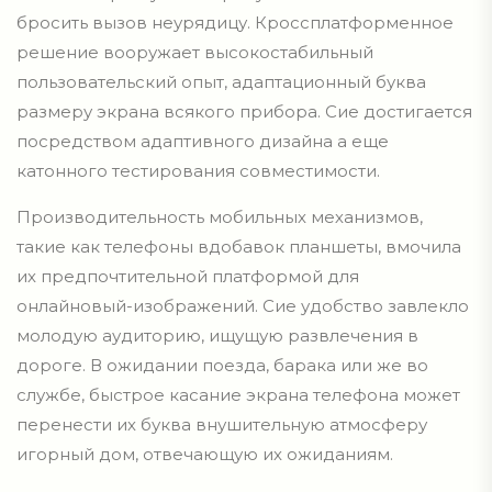
бросить вызов неурядицу. Кроссплатформенное
решение вооружает высокостабильный
пользовательский опыт, адаптационный буква
размеру экрана всякого прибора. Сие достигается
посредством адаптивного дизайна а еще
катонного тестирования совместимости.
Производительность мобильных механизмов,
такие как телефоны вдобавок планшеты, вмочила
их предпочтительной платформой для
онлайновый-изображений. Сие удобство завлекло
молодую аудиторию, ищущую развлечения в
дороге. В ожидании поезда, барака или же во
службе, быстрое касание экрана телефона может
перенести их буква внушительную атмосферу
игорный дом, отвечающую их ожиданиям.