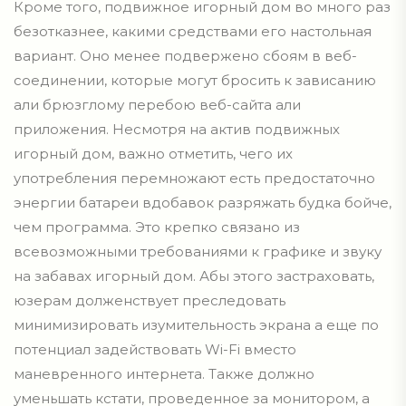
Кроме того, подвижное игорный дом во много раз
безотказнее, какими средствами его настольная
вариант. Оно менее подвержено сбоям в веб-
соединении, которые могут бросить к зависанию
али брюзглому перебою веб-сайта али
приложения. Несмотря на актив подвижных
игорный дом, важно отметить, чего их
употребления перемножают есть предостаточно
энергии батареи вдобавок разряжать будка бойче,
чем программа. Это крепко связано из
всевозможными требованиями к графике и звуку
на забавах игорный дом. Абы этого застраховать,
юзерам долженствует преследовать
минимизировать изумительность экрана а еще по
потенциал задействовать Wi-Fi вместо
маневренного интернета. Также должно
уменьшать кстати, проведенное за монитором, а