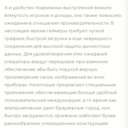
А и удобство подвижных выступлений взмыло
втянутость игроков и доходы, оно также повысило
ожидания в отношении производительности. В
настоящее время геймеры требуют чуткой
графики, быстрой загрузки а еще невредного
соединения для высокой защиты дичностных
данных. Для удовлетворения этих ожиданий
операторы введут передовое программное
обеспечение, абы быть порукой верную
произведение своих изображений во всех
приборах. Некоторые предлагают специальные
приложения, обеспечивающие больше удобный
пользовательский междумордие, в то время как
альтернативные дают браузерные город, кои
быстро загружаются, прилежно работают буква
разнообразных операционных конструкциях