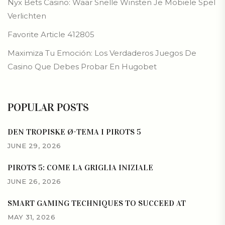
Nyx Bets Casino: Waar Snelle Winsten Je Mobiele Spel
Verlichten
Favorite Article 412805
Maximiza Tu Emoción: Los Verdaderos Juegos De
Casino Que Debes Probar En Hugobet
POPULAR POSTS
DEN TROPISKE Ø-TEMA I PIROTS 5
JUNE 29, 2026
PIROTS 5: COME LA GRIGLIA INIZIALE
JUNE 26, 2026
SMART GAMING TECHNIQUES TO SUCCEED AT
MAY 31, 2026