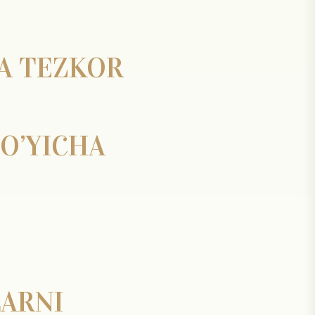
A TEZKOR
O’YICHA
LARNI