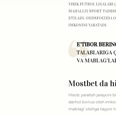
YIRIK FUTBOL LIGALARI 
MAHALLIY SPORT TADBIR
ETILADI. ODDSFOIZIDA 
IMKONINI YARATADI.
E’TIBOR BERIN
TALABLARIGA Q
VA MABLAG‘LA
Mostbet da hi
Hisob yaratish jarayoni 
darhol bonus olish imkon
mablag‘ olishga tayyor t