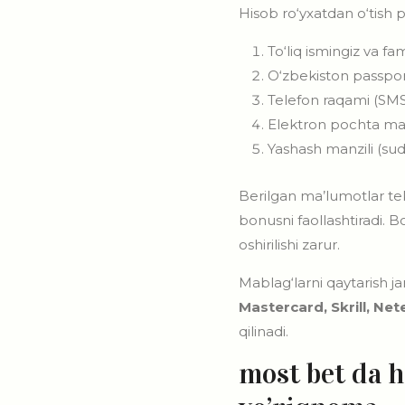
Hisob ro‘yxatdan o‘tish p
To‘liq ismingiz va fa
O‘zbekiston passpo
Telefon raqami (SMS
Elektron pochta manz
Yashash manzili (sud
Berilgan ma’lumotlar te
bonusni faollashtiradi. 
oshirilishi zarur.
Mablag‘larni qaytarish j
Mastercard, Skrill, Net
qilinadi.
most bet da 