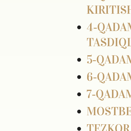
KIRITIS
4‑QADA
TASDIQ
5‑QADAM
6‑QADAM
7‑QADAM
MOSTBE
TEZKOR