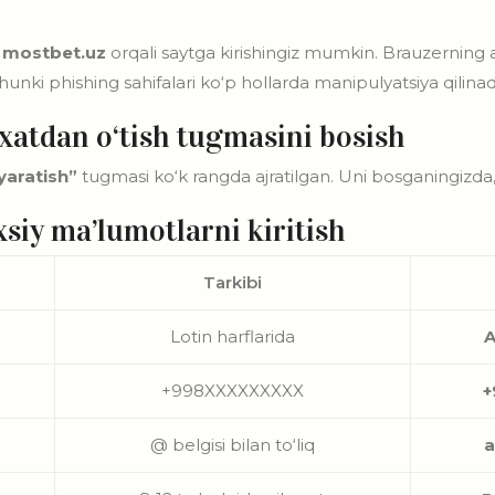
i
mostbet.uz
orqali saytga kirishingiz mumkin. Brauzerning a
 chunki phishing sahifalari ko‘p hollarda manipulyatsiya qilinad
xatdan o‘tish tugmasini bosish
yaratish”
tugmasi ko‘k rangda ajratilgan. Uni bosganingizda,
siy ma’lumotlarni kiritish
Tarkibi
Lotin harflarida
A
+998XXXXXXXXX
+
@ belgisi bilan to‘liq
a