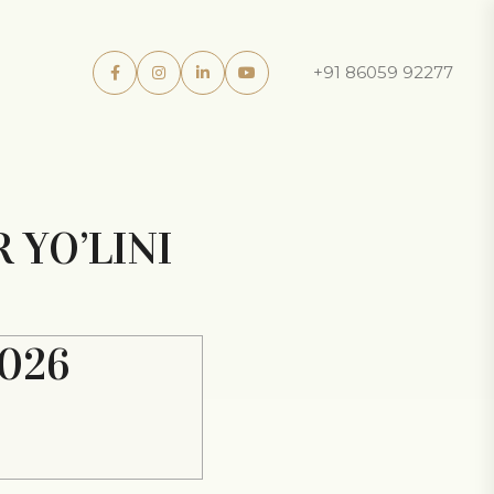
+91 86059 92277
 YO’LINI
2026