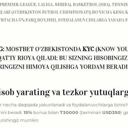
(PREMIER‑LEAGUE, LALIGA, SERIEA), BASKETBOL (NBA), TENNI
LARI (O‘ZBEKISTON FUTBOL CHEMPIONATI) BO‘YICHA KENG
O‘RTACHA 5% FARQ BO‘LISHI, FOYDALANUVCHILARGA YANADA F
G:
MOSTBET O‘ZBEKISTONDA
KYC
(KNOW YOU
AT’IY RIOYA QILADI; BU SIZNING HISOBINGIZ
RINGIZNI HIMOYA QILISHGA YORDAM BERADI
sob yarating va tezkor yutuqlar
bir necha daqiqada yakunlanadi va foydalanuvchilarga birinch
ini beradi.
15%
bonus bilan
₸30000
(taxminan
USD350
) g
urishingiz mumkin.