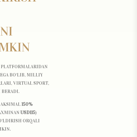
NI
UMKIN
K PLATFORMALARIDAN
EGA BO‘LIB, MILLIY
ARI, VIRTUAL SPORT,
 BERADI.
MAKSIMAL
150%
TAXMINAN
USD115
)
O‘LDIRISH ORQALI
MKIN.