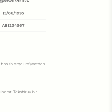
@ssw0rd2024
15/06/1995
AB1234567
bosish orqali ro‘yxatdan
borat. Tekshiruv bir