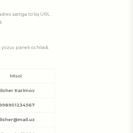
dres satriga to‘liq URL
i.
 yozuv paneli ochiladi.
Misol
lisher Karimov
998901234567
lisher@mail.uz