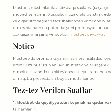
Mostbet, müştəriləri ilə aktiv əlaqə saxlamağa çalış
mübadiləsi aparın. Xüsusilə, müzakirələrdə iştirak 
və digər istifadəçilərin təcrübələrindən yararlana bilə
etmirsiniz, həm də potensial yeni promosyonlar haqqın
çox qazanma şansı verəcəkdir
mostbet qeydiyyat
.
Nəticə
Mostbet-də promo aksiyaların səmərəli istifadəsi, oy
artırar. Özünüz üçün ən uyğun strategiyalar seçərək, 
etməklə, kazinoda nəinki əylənəcək, eyni zamanda qa
olmaq, bu prosesdə ən böyük müttəfiqinizdir.
Tez-tez Verilən Suallar
1. Mostbet-də qeydiyyatdan keçmək nə qədər vax
tamamlanır.