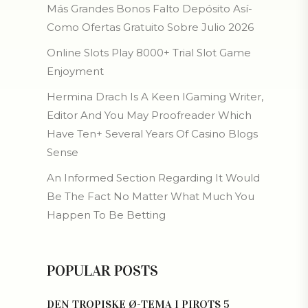
Más Grandes Bonos Falto Depósito Así­
Como Ofertas Gratuito Sobre Julio 2026
Online Slots Play 8000+ Trial Slot Game
Enjoyment
Hermina Drach Is A Keen IGaming Writer,
Editor And You May Proofreader Which
Have Ten+ Several Years Of Casino Blogs
Sense
An Informed Section Regarding It Would
Be The Fact No Matter What Much You
Happen To Be Betting
POPULAR POSTS
DEN TROPISKE Ø-TEMA I PIROTS 5