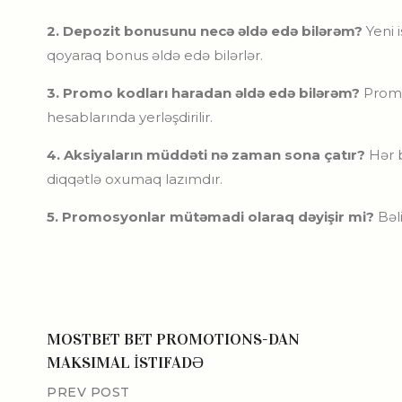
2. Depozit bonusunu necə əldə edə bilərəm?
Yeni 
qoyaraq bonus əldə edə bilərlər.
3. Promo kodları haradan əldə edə bilərəm?
Promo 
hesablarında yerləşdirilir.
4. Aksiyaların müddəti nə zaman sona çatır?
Hər b
diqqətlə oxumaq lazımdır.
5. Promosyonlar mütəmadi olaraq dəyişir mi?
Bəl
MOSTBET BET PROMOTIONS-DAN
MAKSIMAL İSTIFADƏ
PREV POST