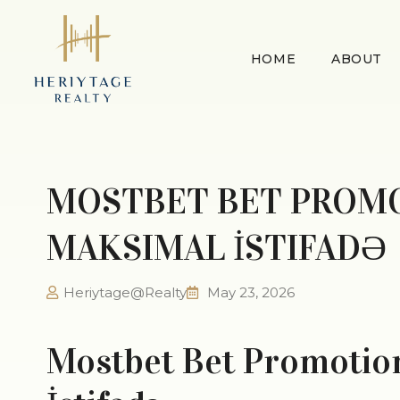
HOME
ABOUT
MOSTBET BET PROM
MAKSIMAL İSTIFADƏ
Heriytage@Realty
May 23, 2026
Mostbet Bet Promotio