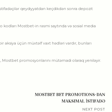
istifadəçilər qeydiyyatdan keçdikdən sonra depozit
kodları Mostbet-in rəsmi saytında və sosial media
ir aksiya üçün müxtəlf vaxt hədləri vardır, bunları
i, Mostbet promosyonlarını mütəmadi olaraq yeniləyir.
MOSTBET BET PROMOTIONS-DAN
MAKSIMAL İSTIFADƏ
NEXT POST