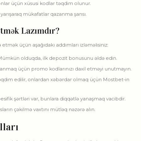
ar üçün xüsusi kodlar təqdim olunur.
ə yarışaraq mükafatlar qazanma şansı.
Etmək Lazımdır?
mək üçün aşağıdakı addımları izləməlisiniz:
 Mümkün olduqda, ilk depozit bonusunu əldə edin.
lanmaq üçün promo kodlarınızı daxil etməyi unutmayın.
qdim edilir, onlardan xəbərdar olmaq üçün Mostbet-in
ifik şərtləri var, bunlara diqqətlə yanaşmaq vacibdir.
arın çəkilmə vaxtını mütləq nəzərə alın.
lları