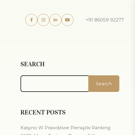
+91 86059 92277
SEARCH
Search
RECENT POSTS
Kasyno W Prawdziwe Pieniążki Ranking