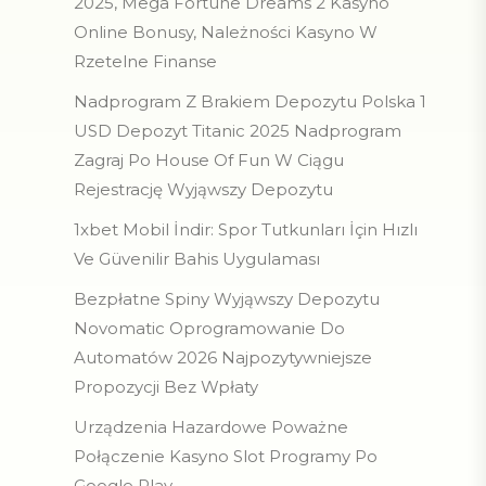
2025, Mega Fortune Dreams 2 Kasyno
Online Bonusy, Należności Kasyno W
Rzetelne Finanse
Nadprogram Z Brakiem Depozytu Polska 1
USD Depozyt Titanic 2025 Nadprogram
Zagraj Po House Of Fun W Ciągu
Rejestrację Wyjąwszy Depozytu
1xbet Mobil İndir: Spor Tutkunları İçin Hızlı
Ve Güvenilir Bahis Uygulaması
Bezpłatne Spiny Wyjąwszy Depozytu
Novomatic Oprogramowanie Do
Automatów 2026 Najpozytywniejsze
Propozycji Bez Wpłaty
Urządzenia Hazardowe Poważne
Połączenie Kasyno Slot Programy Po
Google Play