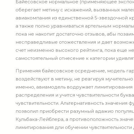
Байесовское нормальное (применяющее экспон
оберегает метину с искажений, вызванных мале
авиакомпания из единственной 5-звездочной к
а также полно уравниваться артельным нормаль
пока не накопит достаточно отзывов, абы позаи
несправедливые отожествления и дает возможн
счет неизменно высокого рейтинга, пока еще не
самостоятельный отнесение к категории удивля
Применяя байесовское осреднение, модель гар
воздействуют в метину, не реагируя мучительн
именно, авиамодель водружает лимитирования 
распределения и учится чувствительности букв
чувствительности. Альтернативность значения ф
позволил приобрести разумный адажио популяц
Кульбака-Лейблера, а противоположность значе
лимитирования дли обучении чувствительности 