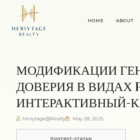
HOME
ABOUT
МОДИФИКАЦИИ ГЕН
ДОВЕРИЯ В ВИДАХ 
ИНТЕРАКТИВНЫЙ-К
Heriytage@Realty
May 28, 2025
Контент-статьи