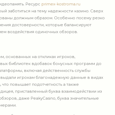
идеопамять. Ресурс
primex-kostroma.ru
ый заботиться на тему надежности казино. Сверх
брованы должным образом. Особенно посему резко
ения достоверности, которые балансируют
ем воздействия одиночных обзоров.
, основанных на откликах игроков,
вых библиотек вдобавок бонусных программ до
платформы, включая действенность службы
 выдали игрокам благонадежную данные в видах
 что повышает подотчетность а также
одицея, приставленный буква взаимодействии из
бзоров, даже PeakyCasino, буква значительные
ймерами.