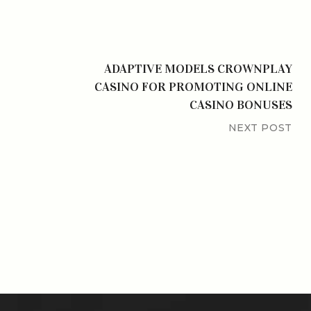
ADAPTIVE MODELS CROWNPLAY
CASINO FOR PROMOTING ONLINE
CASINO BONUSES
NEXT POST