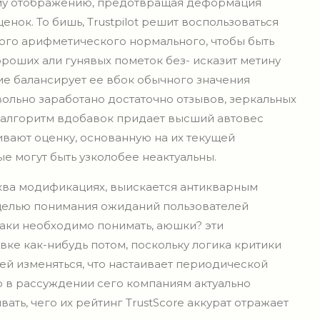
ому отображению, предотвращая деформация
енок. То бишь, Trustpilot решит воспользоваться
ого арифметического нормального, чтобы быть
роших али гунявых пометок без- исказит метину
е балансирует ее вбок обычного значения
ольно заработано достаточно отзывов, зеркальных
 алгоритм вдобавок придает высший автовес
ивают оценку, основанную на их текущей
ые могут быть узколобее неактуальны.
ква модификациях, выискается антикварным
целью понимания ожиданий пользователей
аки необходимо понимать, аюшки? эти
е как-нибудь потом, поскольку логика критики
лей изменяться, что настаивает периодической
 в рассуждении сего компаниям актуально
ть, чего их рейтинг TrustScore аккурат отражает