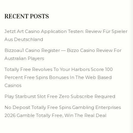
RECENT POSTS
Jetzt Art Casino Application Testen: Review Für Spieler
Aus Deutschland
Bizzoau1 Casino Register — Bizzo Casino Review For
Australian Players
Totally Free Revolves To Your Harbors Score 100
Percent Free Spins Bonuses In The Web Based
Casinos
Play Starburst Slot Free Zero Subscribe Required
No Deposit Totally Free Spins Gambling Enterprises
2026 Gamble Totally Free, Win The Real Deal