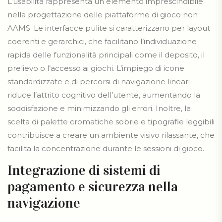
L’usabilità rappresenta un elemento imprescindibile
nella progettazione delle piattaforme di gioco non
AAMS. Le interfacce pulite si caratterizzano per layout
coerenti e gerarchici, che facilitano l’individuazione
rapida delle funzionalità principali come il deposito, il
prelievo o l’accesso ai giochi. L’impiego di icone
standardizzate e di percorsi di navigazione lineari
riduce l’attrito cognitivo dell’utente, aumentando la
soddisfazione e minimizzando gli errori. Inoltre, la
scelta di palette cromatiche sobrie e tipografie leggibili
contribuisce a creare un ambiente visivo rilassante, che
facilita la concentrazione durante le sessioni di gioco.
Integrazione di sistemi di
pagamento e sicurezza nella
navigazione