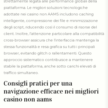
strettamente legata alle performance globali della
piattaforma. Le migliori soluzioni tecnologiche
adottate nei casino non AAMS includono caching
intelligente, compressione dei file e minimizzazione
degli script, riducendo così il consumo di risorse del
client. Inoltre, l’attenzione particolare alla compatibilità
cross-browser assicura che l’interfaccia mantenga la
stessa funzionalità e resa grafica su tutti i principali
browser, evitando glitch o rallentamenti. Questo
approccio sistematico contribuisce a mantenere
stabile la piattaforma, anche sotto carichi elevati di
traffico simultaneo.
Consigli pratici per una
navigazione efficace nei migliori
casino non aams