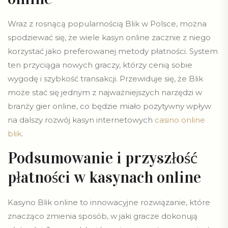
Wraz z rosnącą popularnością Blik w Polsce, można
spodziewać się, że wiele kasyn online zacznie z niego
korzystać jako preferowanej metody płatności. System
ten przyciąga nowych graczy, którzy cenią sobie
wygodę i szybkość transakcji. Przewiduje się, że Blik
może stać się jednym z najważniejszych narzędzi w
branży gier online, co będzie miało pozytywny wpływ
na dalszy rozwój kasyn internetowych
casino online
blik
.
Podsumowanie i przyszłość
płatności w kasynach online
Kasyno Blik online to innowacyjne rozwiązanie, które
znacząco zmienia sposób, w jaki gracze dokonują