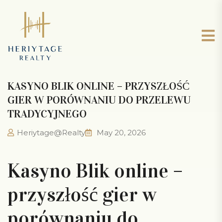
KASYNO BLIK ONLINE – PRZYSZŁOŚĆ
GIER W PORÓWNANIU DO PRZELEWU
TRADYCYJNEGO
Heriytage@Realty
May 20, 2026
Kasyno Blik online –
przyszłość gier w
porównaniu do