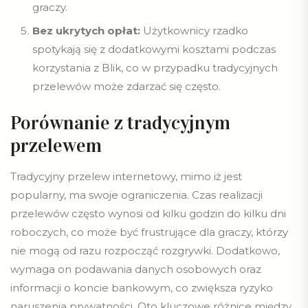
graczy.
Bez ukrytych opłat:
Użytkownicy rzadko
spotykają się z dodatkowymi kosztami podczas
korzystania z Blik, co w przypadku tradycyjnych
przelewów może zdarzać się często.
Porównanie z tradycyjnym
przelewem
Tradycyjny przelew internetowy, mimo iż jest
popularny, ma swoje ograniczenia. Czas realizacji
przelewów często wynosi od kilku godzin do kilku dni
roboczych, co może być frustrujące dla graczy, którzy
nie mogą od razu rozpocząć rozgrywki. Dodatkowo,
wymaga on podawania danych osobowych oraz
informacji o koncie bankowym, co zwiększa ryzyko
naruszenia prywatności. Oto kluczowe różnice między