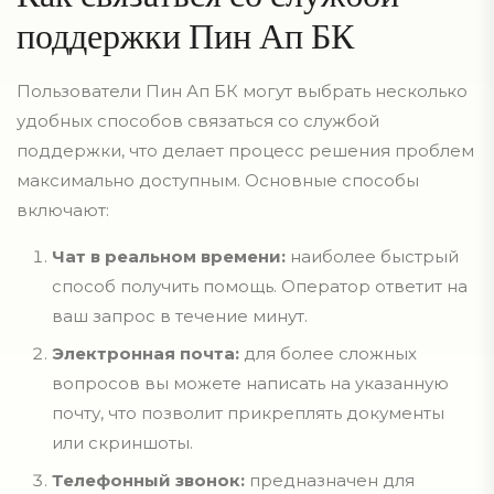
поддержки Пин Ап БК
Пользователи Пин Ап БК могут выбрать несколько
удобных способов связаться со службой
поддержки, что делает процесс решения проблем
максимально доступным. Основные способы
включают:
Чат в реальном времени:
наиболее быстрый
способ получить помощь. Оператор ответит на
ваш запрос в течение минут.
Электронная почта:
для более сложных
вопросов вы можете написать на указанную
почту, что позволит прикреплять документы
или скриншоты.
Телефонный звонок:
предназначен для