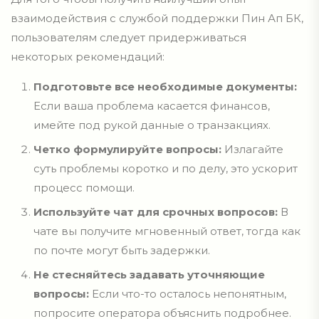
взаимодействия с службой поддержки Пин Ап БК,
пользователям следует придерживаться
некоторых рекомендаций:
Подготовьте все необходимые документы:
Если ваша проблема касается финансов,
имейте под рукой данные о транзакциях.
Четко формулируйте вопросы:
Излагайте
суть проблемы коротко и по делу, это ускорит
процесс помощи.
Используйте чат для срочных вопросов:
В
чате вы получите мгновенный ответ, тогда как
по почте могут быть задержки.
Не стесняйтесь задавать уточняющие
вопросы:
Если что-то осталось непонятным,
попросите оператора объяснить подробнее.