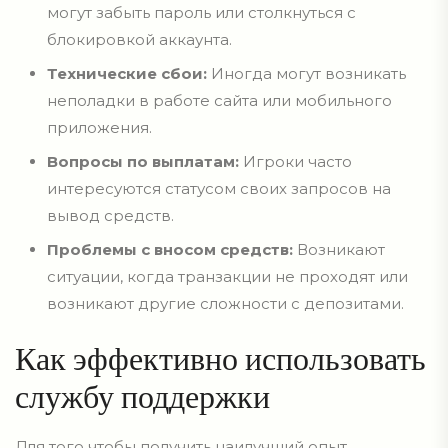
могут забыть пароль или столкнуться с
блокировкой аккаунта.
Технические сбои:
Иногда могут возникать
неполадки в работе сайта или мобильного
приложения.
Вопросы по выплатам:
Игроки часто
интересуются статусом своих запросов на
вывод средств.
Проблемы с вносом средств:
Возникают
ситуации, когда транзакции не проходят или
возникают другие сложности с депозитами.
Как эффективно использовать
службу поддержки
Для того чтобы получить наилучший опыт