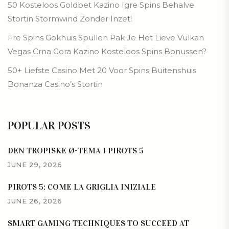
50 Kosteloos Goldbet Kazino Igre Spins Behalve
Stortin Stormwind Zonder Inzet!
Fre Spins Gokhuis Spullen Pak Je Het Lieve Vulkan
Vegas Crna Gora Kazino Kosteloos Spins Bonussen?
50+ Liefste Casino Met 20 Voor Spins Buitenshuis
Bonanza Casino’s Stortin
POPULAR POSTS
DEN TROPISKE Ø-TEMA I PIROTS 5
JUNE 29, 2026
PIROTS 5: COME LA GRIGLIA INIZIALE
JUNE 26, 2026
SMART GAMING TECHNIQUES TO SUCCEED AT