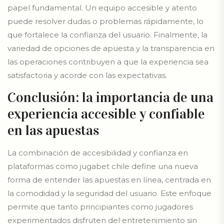
papel fundamental. Un equipo accesible y atento
puede resolver dudas o problemas rápidamente, lo
que fortalece la confianza del usuario. Finalmente, la
variedad de opciones de apuesta y la transparencia en
las operaciones contribuyen a que la experiencia sea
satisfactoria y acorde con las expectativas.
Conclusión: la importancia de una
experiencia accesible y confiable
en las apuestas
La combinación de accesibilidad y confianza en
plataformas como jugabet chile define una nueva
forma de entender las apuestas en línea, centrada en
la comodidad y la seguridad del usuario. Este enfoque
permite que tanto principiantes como jugadores
experimentados disfruten del entretenimiento sin