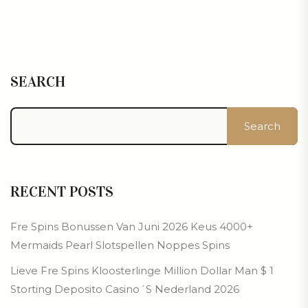
SEARCH
Search
RECENT POSTS
Fre Spins Bonussen Van Juni 2026 Keus 4000+
Mermaids Pearl Slotspellen Noppes Spins
Lieve Fre Spins Kloosterlinge Million Dollar Man $ 1
Storting Deposito Casino´s Nederland 2026