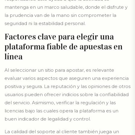
mantenga en un marco saludable, donde el disfrute y
la prudencia van de la mano sin comprometer la
seguridad ni la estabilidad personal.
Factores clave para elegir una
plataforma fiable de apuestas en
línea
Al seleccionar un sitio para apostar, es relevante
evaluar varios aspectos que aseguren una experiencia
positiva y segura. La reputación y las opiniones de otros
usuarios pueden ofrecer indicios sobre la confiabilidad
del servicio. Asimismo, verificar la regulación y las
licencias bajo las cuales opera la plataforma es un
buen indicador de legalidad y control.
La calidad del soporte al cliente también juega un