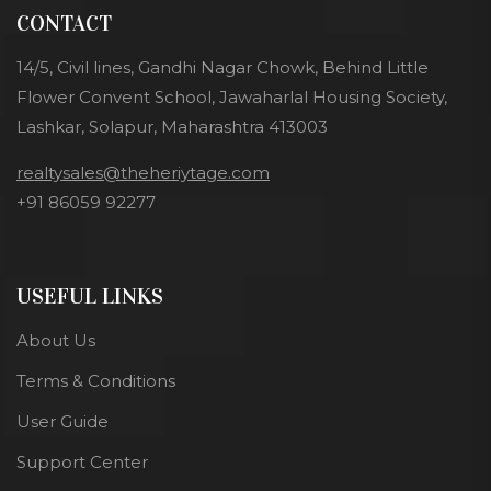
CONTACT
14/5, Civil lines, Gandhi Nagar Chowk, Behind Little
Flower Convent School, Jawaharlal Housing Society,
Lashkar, Solapur, Maharashtra 413003
realtysales@theheriytage.com
+91 86059 92277
USEFUL LINKS
About Us
Terms & Conditions
User Guide
Support Center