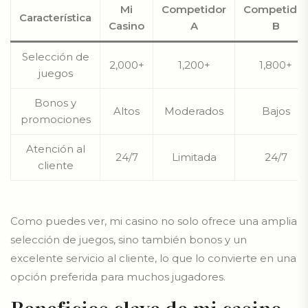
Mi
Competidor
Competidor
Característica
Casino
A
B
Selección de
2,000+
1,200+
1,800+
juegos
Bonos y
Altos
Moderados
Bajos
promociones
Atención al
24/7
Limitada
24/7
cliente
Como puedes ver, mi casino no solo ofrece una amplia
selección de juegos, sino también bonos y un
excelente servicio al cliente, lo que lo convierte en una
opción preferida para muchos jugadores.