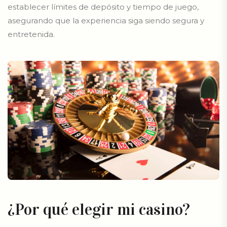
establecer límites de depósito y tiempo de juego,
asegurando que la experiencia siga siendo segura y
entretenida.
¿Por qué elegir mi casino?