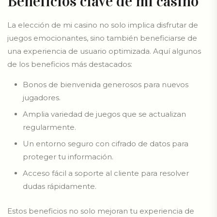
Beneficios clave de mi casino
La elección de mi casino no solo implica disfrutar de
juegos emocionantes, sino también beneficiarse de
una experiencia de usuario optimizada. Aquí algunos
de los beneficios más destacados:
Bonos de bienvenida generosos para nuevos
jugadores.
Amplia variedad de juegos que se actualizan
regularmente.
Un entorno seguro con cifrado de datos para
proteger tu información.
Acceso fácil a soporte al cliente para resolver
dudas rápidamente.
Estos beneficios no solo mejoran tu experiencia de