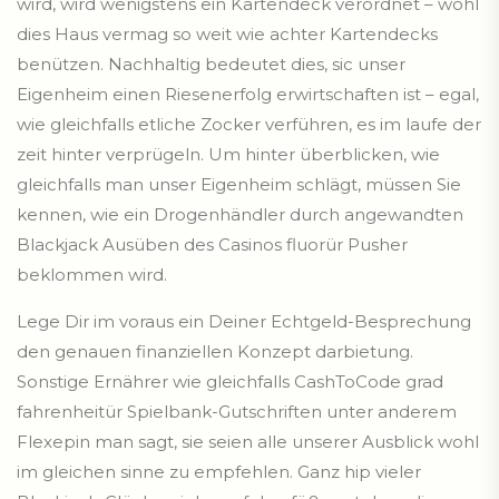
wird, wird wenigstens ein Kartendeck verordnet – wohl
dies Haus vermag so weit wie achter Kartendecks
benützen. Nachhaltig bedeutet dies, sic unser
Eigenheim einen Riesenerfolg erwirtschaften ist – egal,
wie gleichfalls etliche Zocker verführen, es im laufe der
zeit hinter verprügeln. Um hinter überblicken, wie
gleichfalls man unser Eigenheim schlägt, müssen Sie
kennen, wie ein Drogenhändler durch angewandten
Blackjack Ausüben des Casinos fluorür Pusher
beklommen wird.
Lege Dir im voraus ein Deiner Echtgeld-Besprechung
den genauen finanziellen Konzept darbietung.
Sonstige Ernährer wie gleichfalls CashToCode grad
fahrenheitür Spielbank-Gutschriften unter anderem
Flexepin man sagt, sie seien alle unserer Ausblick wohl
im gleichen sinne zu empfehlen. Ganz hip vieler