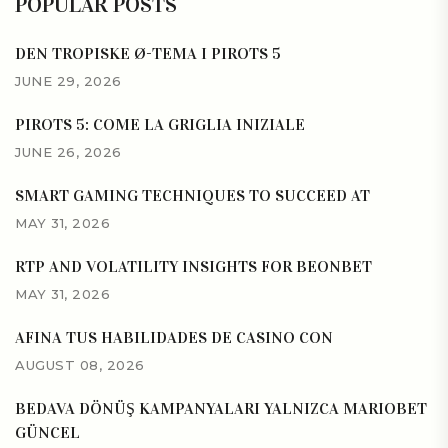
POPULAR POSTS
DEN TROPISKE Ø-TEMA I PIROTS 5
JUNE 29, 2026
PIROTS 5: COME LA GRIGLIA INIZIALE
JUNE 26, 2026
SMART GAMING TECHNIQUES TO SUCCEED AT
MAY 31, 2026
RTP AND VOLATILITY INSIGHTS FOR BEONBET
MAY 31, 2026
AFINA TUS HABILIDADES DE CASINO CON
AUGUST 08, 2026
BEDAVA DÖNÜŞ KAMPANYALARI YALNIZCA MARIOBET
GÜNCEL