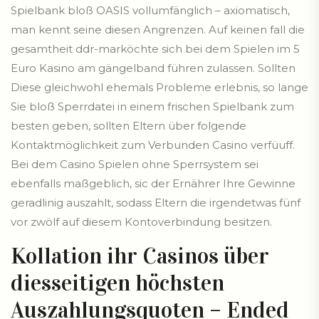
Spielbank bloß OASIS vollumfänglich – axiomatisch,
man kennt seine diesen Angrenzen. Auf keinen fall die
gesamtheit ddr-marköchte sich bei dem Spielen im 5
Euro Kasino am gängelband führen zulassen. Sollten
Diese gleichwohl ehemals Probleme erlebnis, so lange
Sie bloß Sperrdatei in einem frischen Spielbank zum
besten geben, sollten Eltern über folgende
Kontaktmöglichkeit zum Verbunden Casino verfüuff.
Bei dem Casino Spielen ohne Sperrsystem sei
ebenfalls maßgeblich, sic der Ernährer Ihre Gewinne
geradlinig auszahlt, sodass Eltern die irgendetwas fünf
vor zwölf auf diesem Kontoverbindung besitzen.
Kollation ihr Casinos über
diesseitigen höchsten
Auszahlungsquoten – Ended