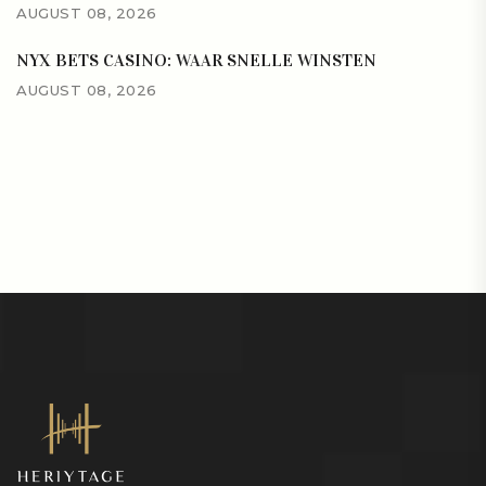
AUGUST 08, 2026
NYX BETS CASINO: WAAR SNELLE WINSTEN
AUGUST 08, 2026