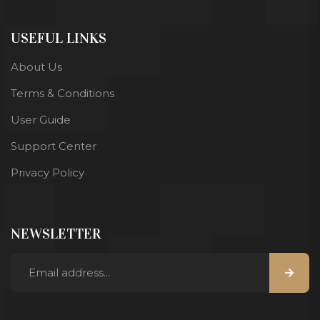
USEFUL LINKS
About Us
Terms & Conditions
User Guide
Support Center
Privacy Policy
NEWSLETTER