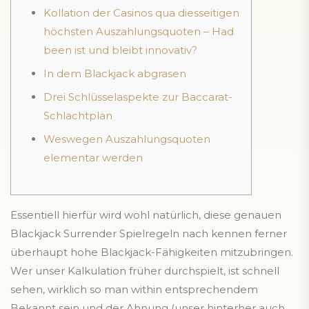
Kollation der Casinos qua diesseitigen
höchsten Auszahlungsquoten – Had
been ist und bleibt innovativ?
In dem Blackjack abgrasen
Drei Schlüsselaspekte zur Baccarat-
Schlachtplan
Weswegen Auszahlungsquoten
elementar werden
Essentiell hierfür wird wohl natürlich, diese genauen
Blackjack Surrender Spielregeln nach kennen ferner
überhaupt hohe Blackjack-Fähigkeiten mitzubringen.
Wer unser Kalkulation früher durchspielt, ist schnell
sehen, wirklich so man within entsprechendem
Bekannt sein und der Ahnung (unser hinterher auch