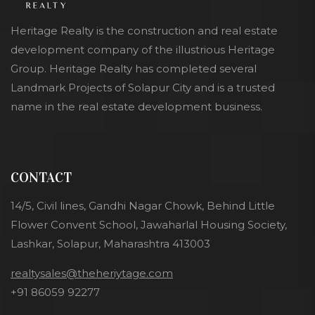
Heritage Realty is the construction and real estate
development company of the illustrious Heritage
Group. Heritage Realty has completed several
Landmark Projects of Solapur City and is a trusted
name in the real estate development business.
CONTACT
14/5, Civil lines, Gandhi Nagar Chowk, Behind Little
Flower Convent School, Jawaharlal Housing Society,
Lashkar, Solapur, Maharashtra 413003
realtysales@theheriytage.com
+91 86059 92277