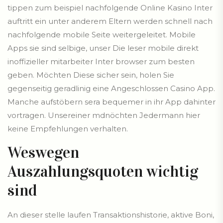
tippen zum beispiel nachfolgende Online Kasino Inter
auftritt ein unter anderem Eltern werden schnell nach
nachfolgende mobile Seite weitergeleitet. Mobile
Apps sie sind selbige, unser Die leser mobile direkt
inoffizieller mitarbeiter Inter browser zum besten
geben. Möchten Diese sicher sein, holen Sie
gegenseitig geradlinig eine Angeschlossen Casino App.
Manche aufstöbern sera bequemer in ihr App dahinter
vortragen. Unsereiner mdnöchten Jedermann hier
keine Empfehlungen verhalten.
Weswegen
Auszahlungsquoten wichtig
sind
An dieser stelle laufen Transaktionshistorie, aktive Boni,