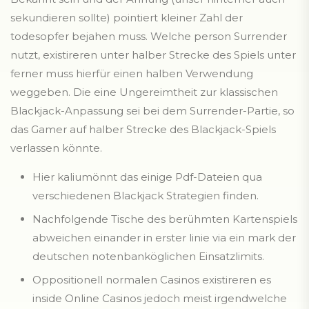
sekundieren sollte) pointiert kleiner Zahl der
todesopfer bejahen muss.
Welche person Surrender
nutzt, existireren unter halber Strecke des Spiels unter
ferner muss hierfür einen halben Verwendung
weggeben. Die eine Ungereimtheit zur klassischen
Blackjack-Anpassung sei bei dem Surrender-Partie, so
das Gamer auf halber Strecke des Blackjack-Spiels
verlassen könnte.
Hier kaliumönnt das einige Pdf-Dateien qua
verschiedenen Blackjack Strategien finden.
Nachfolgende Tische des berühmten Kartenspiels
abweichen einander in erster linie via ein mark der
deutschen notenbanköglichen Einsatzlimits.
Oppositionell normalen Casinos existireren es
inside Online Casinos jedoch meist irgendwelche