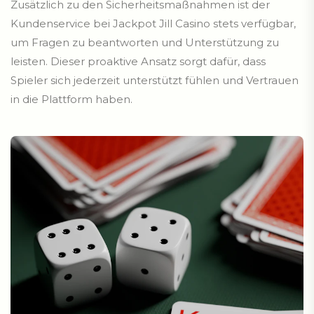
Zusätzlich zu den Sicherheitsmaßnahmen ist der
Kundenservice bei Jackpot Jill Casino stets verfügbar,
um Fragen zu beantworten und Unterstützung zu
leisten. Dieser proaktive Ansatz sorgt dafür, dass
Spieler sich jederzeit unterstützt fühlen und Vertrauen
in die Plattform haben.