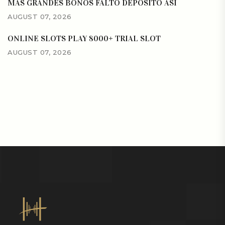
MÁS GRANDES BONOS FALTO DEPÓSITO ASÍ­
AUGUST 07, 2026
ONLINE SLOTS PLAY 8000+ TRIAL SLOT
AUGUST 07, 2026