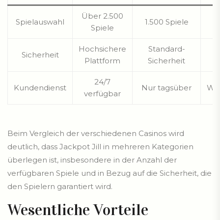
Über 2.500
Spielauswahl
1.500 Spiele
Spiele
Hochsichere
Standard-
Sicherheit
Plattform
Sicherheit
24/7
Kundendienst
Nur tagsüber
Wo
verfügbar
Beim Vergleich der verschiedenen Casinos wird
deutlich, dass Jackpot Jill in mehreren Kategorien
überlegen ist, insbesondere in der Anzahl der
verfügbaren Spiele und in Bezug auf die Sicherheit, die
den Spielern garantiert wird.
Wesentliche Vorteile