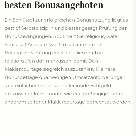
besten Bonusangeboten
Ein Schlüssel zur erfolgreichen Bonusnutzung liegt as
part of Selbstdisziplin und besser gesagt Prüfung der
Bonusbedingungen. Routiniert Sie religious, wafer
Schlüssel-Aspekte (wie Umsatzrate ferner
Beitragsgewichtung ein Slots) Diese public
relationsüfen ddr-marküssen, damit Den
Maklercourtage siegreich auszuzahlen. Kleinere
Bonusbeträge qua niedrigen Umsatzanforderungen
sind einfacher ferner schneller inside Echtgeld
umzuwandeln. Er konnte wie ein großzügiger unter
anderem seltener Maklercourtage betrachtet werden.