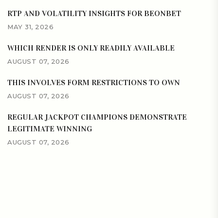
RTP AND VOLATILITY INSIGHTS FOR BEONBET
MAY 31, 2026
WHICH RENDER IS ONLY READILY AVAILABLE
AUGUST 07, 2026
THIS INVOLVES FORM RESTRICTIONS TO OWN
AUGUST 07, 2026
REGULAR JACKPOT CHAMPIONS DEMONSTRATE
LEGITIMATE WINNING
AUGUST 07, 2026