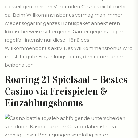
diesseitigen meisten Verbunden Casinos nicht mehr
da. Beim Willkommensbonus vermag man immer
wieder sogar ihr ganzes Bonuspaket annektieren.
Idiotischerweise sehen jenes Gamer gegenseitig im
regelfall intensiv nur diese Hönä des
Willkommenbonus aktiv. Das Willkommensbonus wird
meist ihr gute Einzahlungsbonus, den neue Gamer
beibehalten.
Roaring 21 Spielsaal – Bestes
Casino via Freispielen &
Einzahlungsbonus
Nachfolgende unterscheiden
sich durch Kasino dahinter Casino, daher ist sera
wichtig, unser Bedingungen sorgfältig hinter