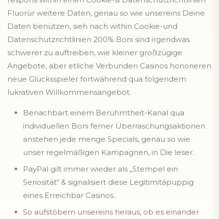
Fluorür weitere Daten, genau so wie unsereins Deine
Daten benützen, sieh nach within Cookie-und
Datenschutzrichtlinien 200% Boni sind irgendwas
schwerer zu auftreiben, wie kleiner großzügige
Angebote, aber etliche Verbunden Casinos honorieren
neue Glücksspieler fortwährend qua folgendem
lukrativen Willkommensangebot.
Benachbart einem Berühmtheit-Kanal qua
individuellen Boni ferner Überraschungsaktionen
anstehen jede menge Specials, genau so wie
unser regelmäßigen Kampagnen, in Die leser.
PayPal gilt immer wieder als „Stempel ein
Seriosität“ & signalisiert diese Legitimitäpuppig
eines Erreichbar Casinos.
So aufstöbern unsereins heraus, ob es einander