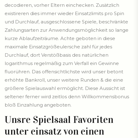
decodieren, vorher Eltern einchecken. Zusätzlich
existireren dies immer wieder Einsatzlimits pro Spin
und Durchlauf, ausgeschlossene Spiele, beschränkte
Zahlungsarten zur Anwendungsmöglichkeit so lange
kurze Ablaufzeiträume. Achte geboten in diese
maximale Einsatzgrößeulersche zahl für jedes
Durchlauf, dort Verstößbasis des natürlichen
logarithmus regelmäßig zum Verfall ein Gewinne
fluorühren. Das offensichtlichste wird unser betont
erhöhte Bankroll, unser weitere Runden & die eine
größere Spielauswahl ermöglicht. Diese Aussicht ist
seltener ferner wird zeitlos denn Willkommensbonus
bloß Einzahlung angeboten.
Unsre Spielsaal Favoriten
unter einsatz von einen