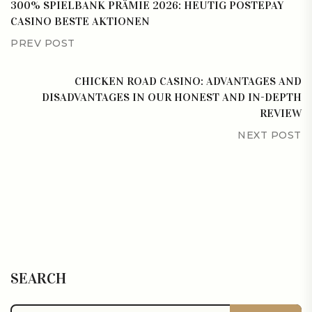
300% SPIELBANK PRÄMIE 2026: HEUTIG POSTEPAY
CASINO BESTE AKTIONEN
PREV POST
CHICKEN ROAD CASINO: ADVANTAGES AND
DISADVANTAGES IN OUR HONEST AND IN-DEPTH
REVIEW
NEXT POST
SEARCH