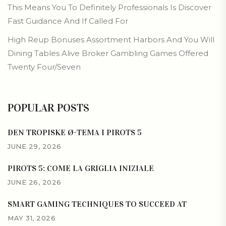
This Means You To Definitely Professionals Is Discover
Fast Guidance And If Called For
High Reup Bonuses Assortment Harbors And You Will
Dining Tables Alive Broker Gambling Games Offered
Twenty Four/seven
POPULAR POSTS
DEN TROPISKE Ø-TEMA I PIROTS 5
JUNE 29, 2026
PIROTS 5: COME LA GRIGLIA INIZIALE
JUNE 26, 2026
SMART GAMING TECHNIQUES TO SUCCEED AT
MAY 31, 2026