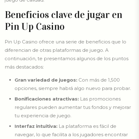
Beneficios clave de jugar en
Pin Up Casino
Pin Up Casino ofrece una serie de beneficios que lo
diferencian de otras plataformas de juego. A
continuación, te presentamos algunos de los puntos
más destacados:
Gran variedad de juegos:
Con más de 1,500
opciones, siempre habrá algo nuevo para probar.
Bonificaciones atractivas:
Las promociones
regulares pueden aumentar tus fondos y mejorar
tu experiencia de juego.
Interfaz intuitiva:
La plataforma es fácil de
navegar, lo que facilita a los jugadores encontrar