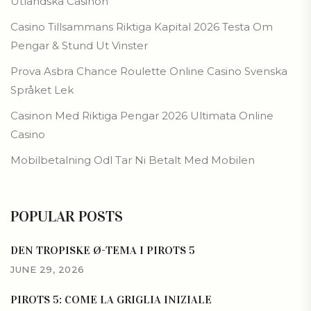
Utländska Casinon
Casino Tillsammans Riktiga Kapital 2026 Testa Om
Pengar & Stund Ut Vinster
Prova Asbra Chance Roulette Online Casino Svenska
Språket Lek
Casinon Med Riktiga Pengar 2026 Ultimata Online
Casino
Mobilbetalning Odl Tar Ni Betalt Med Mobilen
POPULAR POSTS
DEN TROPISKE Ø-TEMA I PIROTS 5
JUNE 29, 2026
PIROTS 5: COME LA GRIGLIA INIZIALE