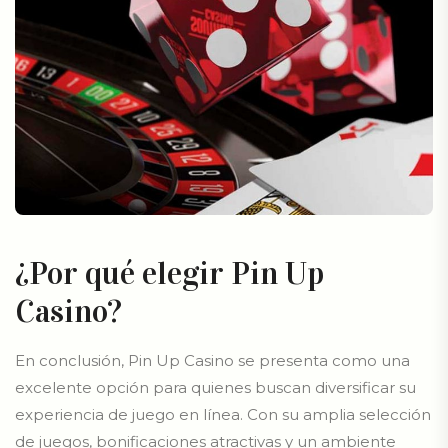
¿Por qué elegir Pin Up
Casino?
En conclusión, Pin Up Casino se presenta como una
excelente opción para quienes buscan diversificar su
experiencia de juego en línea. Con su amplia selección
de juegos, bonificaciones atractivas y un ambiente