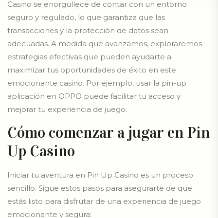
Casino se enorgullece de contar con un entorno
seguro y regulado, lo que garantiza que las
transacciones y la protección de datos sean
adecuadas. A medida que avanzamos, exploraremos
estrategias efectivas que pueden ayudarte a
maximizar tus oportunidades de éxito en este
emocionante casino. Por ejemplo, usar la pin-up
aplicación en OPPO puede facilitar tu acceso y
mejorar tu experiencia de juego.
Cómo comenzar a jugar en Pin
Up Casino
Iniciar tu aventura en Pin Up Casino es un proceso
sencillo. Sigue estos pasos para asegurarte de que
estás listo para disfrutar de una experiencia de juego
emocionante y segura: