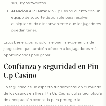
sus juegos favoritos.
Atención al cliente:
Pin Up Casino cuenta con un
equipo de soporte disponible para resolver
cualquier duda o inconveniente que los jugadores
puedan tener.
Estos beneficios no solo mejoran la experiencia de
juego, sino que también ofrecen a los jugadores más
oportunidades para ganar.
Confianza y seguridad en Pin
Up Casino
La seguridad es un aspecto fundamental en el mundo
de los casinos en línea. Pin Up Casino utiliza tecnología
de encriptación avanzada para proteger la