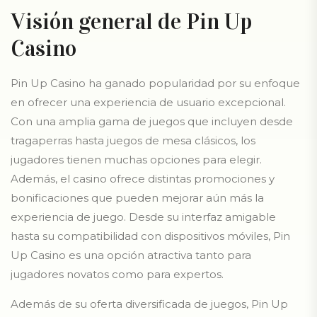
Visión general de Pin Up
Casino
Pin Up Casino ha ganado popularidad por su enfoque
en ofrecer una experiencia de usuario excepcional.
Con una amplia gama de juegos que incluyen desde
tragaperras hasta juegos de mesa clásicos, los
jugadores tienen muchas opciones para elegir.
Además, el casino ofrece distintas promociones y
bonificaciones que pueden mejorar aún más la
experiencia de juego. Desde su interfaz amigable
hasta su compatibilidad con dispositivos móviles, Pin
Up Casino es una opción atractiva tanto para
jugadores novatos como para expertos.
Además de su oferta diversificada de juegos, Pin Up