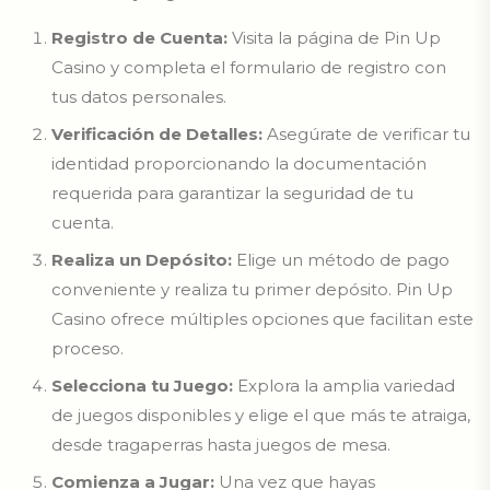
Registro de Cuenta:
Visita la página de Pin Up
Casino y completa el formulario de registro con
tus datos personales.
Verificación de Detalles:
Asegúrate de verificar tu
identidad proporcionando la documentación
requerida para garantizar la seguridad de tu
cuenta.
Realiza un Depósito:
Elige un método de pago
conveniente y realiza tu primer depósito. Pin Up
Casino ofrece múltiples opciones que facilitan este
proceso.
Selecciona tu Juego:
Explora la amplia variedad
de juegos disponibles y elige el que más te atraiga,
desde tragaperras hasta juegos de mesa.
Comienza a Jugar:
Una vez que hayas