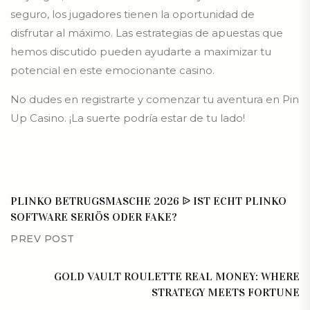
seguro, los jugadores tienen la oportunidad de
disfrutar al máximo. Las estrategias de apuestas que
hemos discutido pueden ayudarte a maximizar tu
potencial en este emocionante casino.
No dudes en registrarte y comenzar tu aventura en Pin
Up Casino. ¡La suerte podría estar de tu lado!
PLINKO BETRUGSMASCHE 2026 ᐉ IST ECHT PLINKO
SOFTWARE SERIÖS ODER FAKE?
PREV POST
GOLD VAULT ROULETTE REAL MONEY: WHERE
STRATEGY MEETS FORTUNE