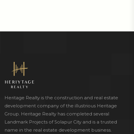
Heritage Realty is the construction and real estate
development company of the illustrious Heritage
Group. Heritage Realty has completed several
Landmark Projects of Solapur City and is a trusted
name in the real estate development business.