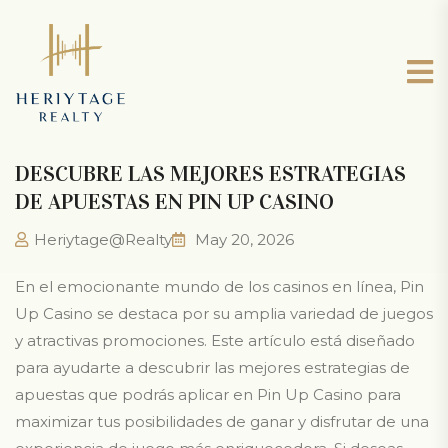
DESCUBRE LAS MEJORES ESTRATEGIAS
DE APUESTAS EN PIN UP CASINO
Heriytage@Realty
May 20, 2026
En el emocionante mundo de los casinos en línea, Pin
Up Casino se destaca por su amplia variedad de juegos
y atractivas promociones. Este artículo está diseñado
para ayudarte a descubrir las mejores estrategias de
apuestas que podrás aplicar en Pin Up Casino para
maximizar tus posibilidades de ganar y disfrutar de una