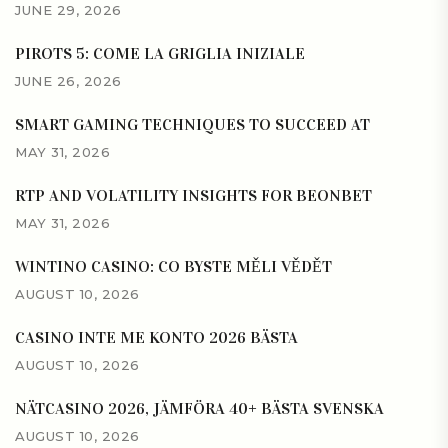
JUNE 29, 2026
PIROTS 5: COME LA GRIGLIA INIZIALE
JUNE 26, 2026
SMART GAMING TECHNIQUES TO SUCCEED AT
MAY 31, 2026
RTP AND VOLATILITY INSIGHTS FOR BEONBET
MAY 31, 2026
WINTINO CASINO: CO BYSTE MĚLI VĚDĚT
AUGUST 10, 2026
CASINO INTE ME KONTO 2026 BÄSTA
AUGUST 10, 2026
NÄTCASINO 2026, JÄMFÖRA 40+ BÄSTA SVENSKA
AUGUST 10, 2026