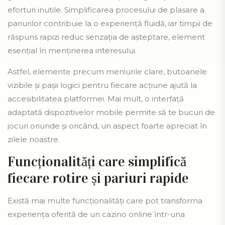
eforturi inutile. Simplificarea procesului de plasare a
pariurilor contribuie la o experiență fluidă, iar timpii de
răspuns rapizi reduc senzația de așteptare, element
esențial în menținerea interesului.
Astfel, elemente precum meniurile clare, butoanele
vizibile și pașii logici pentru fiecare acțiune ajută la
accesibilitatea platformei. Mai mult, o interfață
adaptată dispozitivelor mobile permite să te bucuri de
jocuri oriunde și oricând, un aspect foarte apreciat în
zilele noastre.
Funcționalități care simplifică
fiecare rotire și pariuri rapide
Există mai multe funcționalități care pot transforma
experiența oferită de un cazino online într-una