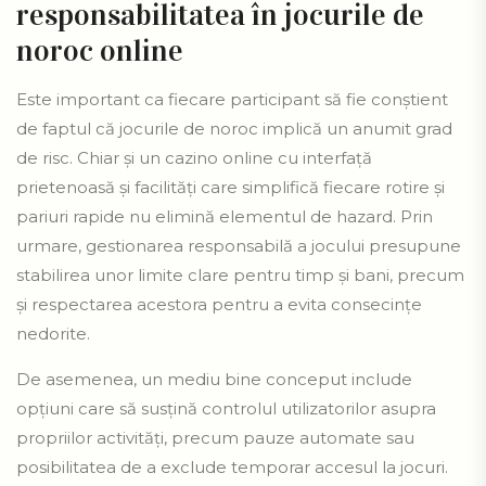
responsabilitatea în jocurile de
noroc online
Este important ca fiecare participant să fie conștient
de faptul că jocurile de noroc implică un anumit grad
de risc. Chiar și un cazino online cu interfață
prietenoasă și facilități care simplifică fiecare rotire și
pariuri rapide nu elimină elementul de hazard. Prin
urmare, gestionarea responsabilă a jocului presupune
stabilirea unor limite clare pentru timp și bani, precum
și respectarea acestora pentru a evita consecințe
nedorite.
De asemenea, un mediu bine conceput include
opțiuni care să susțină controlul utilizatorilor asupra
propriilor activități, precum pauze automate sau
posibilitatea de a exclude temporar accesul la jocuri.