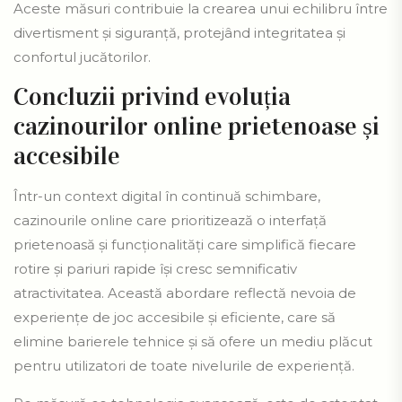
Aceste măsuri contribuie la crearea unui echilibru între
divertisment și siguranță, protejând integritatea și
confortul jucătorilor.
Concluzii privind evoluția
cazinourilor online prietenoase și
accesibile
Într-un context digital în continuă schimbare,
cazinourile online care prioritizează o interfață
prietenoasă și funcționalități care simplifică fiecare
rotire și pariuri rapide își cresc semnificativ
atractivitatea. Această abordare reflectă nevoia de
experiențe de joc accesibile și eficiente, care să
elimine barierele tehnice și să ofere un mediu plăcut
pentru utilizatori de toate nivelurile de experiență.