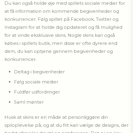
Du kan også holde øje med spillets sociale medier for
at få information om kommende begivenheder og
konkurrencer. Følg spillet på Facebook, Twitter og
Instagram for at holde dig opdateret og få mulighed
for at vinde eksklusive skins. Nogle skins kan også
købes i spillets butik, men disse er ofte dyrere end
dem, du kan optjene gennem begivenheder og
konkurrencer.
Deltag i begivenheder
Følg sociale medier
Fuldfør udfordringer
Saml mønter
Husk at skins er en måde at personliggøre din
spiloplevelse på, og at du frit kan vælge de designs, der