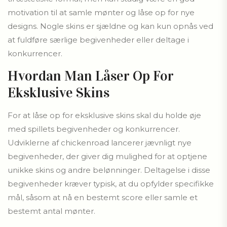
motivation til at samle mønter og låse op for nye
designs. Nogle skins er sjældne og kan kun opnås ved
at fuldføre særlige begivenheder eller deltage i
konkurrencer.
Hvordan Man Låser Op For
Eksklusive Skins
For at låse op for eksklusive skins skal du holde øje
med spillets begivenheder og konkurrencer.
Udviklerne af chickenroad lancerer jævnligt nye
begivenheder, der giver dig mulighed for at optjene
unikke skins og andre belønninger. Deltagelse i disse
begivenheder kræver typisk, at du opfylder specifikke
mål, såsom at nå en bestemt score eller samle et
bestemt antal mønter.