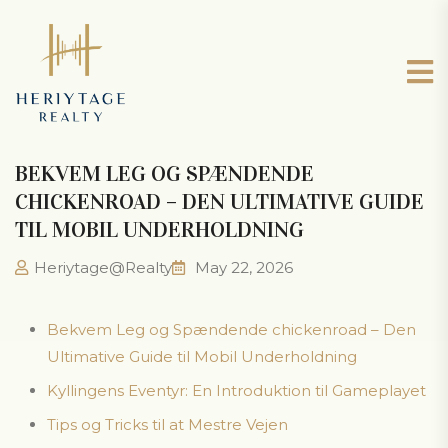
BEKVEM LEG OG SPÆNDENDE
CHICKENROAD – DEN ULTIMATIVE GUIDE
TIL MOBIL UNDERHOLDNING
Heriytage@Realty
May 22, 2026
Bekvem Leg og Spændende chickenroad – Den
Ultimative Guide til Mobil Underholdning
Kyllingens Eventyr: En Introduktion til Gameplayet
Tips og Tricks til at Mestre Vejen