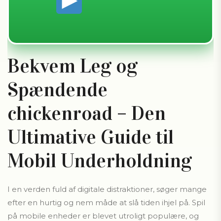
Bekvem Leg og
Spændende
chickenroad – Den
Ultimative Guide til
Mobil Underholdning
I en verden fuld af digitale distraktioner, søger mange
efter en hurtig og nem måde at slå tiden ihjel på. Spil
på mobile enheder er blevet utroligt populære, og