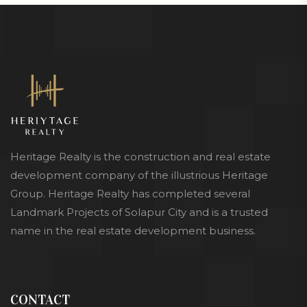
Heritage Realty is the construction and real estate
development company of the illustrious Heritage
Group. Heritage Realty has completed several
Landmark Projects of Solapur City and is a trusted
name in the real estate development business.
CONTACT