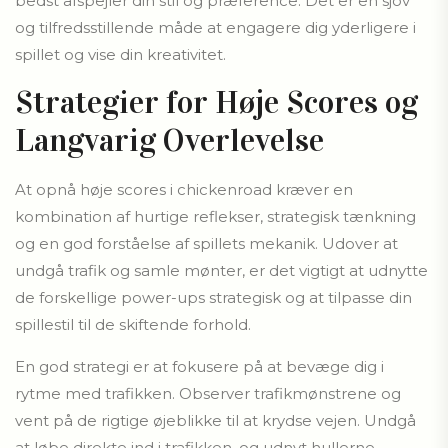
bedst afspejler din stil og præference. Det er en sjov
og tilfredsstillende måde at engagere dig yderligere i
spillet og vise din kreativitet.
Strategier for Høje Scores og
Langvarig Overlevelse
At opnå høje scores i chickenroad kræver en
kombination af hurtige reflekser, strategisk tænkning
og en god forståelse af spillets mekanik. Udover at
undgå trafik og samle mønter, er det vigtigt at udnytte
de forskellige power-ups strategisk og at tilpasse din
spillestil til de skiftende forhold.
En god strategi er at fokusere på at bevæge dig i
rytme med trafikken. Observer trafikmønstrene og
vent på de rigtige øjeblikke til at krydse vejen. Undgå
at løbe direkte ind i trafikken, og udnyt hullerne