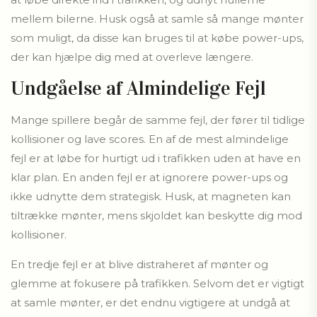
mellem bilerne. Husk også at samle så mange mønter
som muligt, da disse kan bruges til at købe power-ups,
der kan hjælpe dig med at overleve længere.
Undgåelse af Almindelige Fejl
Mange spillere begår de samme fejl, der fører til tidlige
kollisioner og lave scores. En af de mest almindelige
fejl er at løbe for hurtigt ud i trafikken uden at have en
klar plan. En anden fejl er at ignorere power-ups og
ikke udnytte dem strategisk. Husk, at magneten kan
tiltrække mønter, mens skjoldet kan beskytte dig mod
kollisioner.
En tredje fejl er at blive distraheret af mønter og
glemme at fokusere på trafikken. Selvom det er vigtigt
at samle mønter, er det endnu vigtigere at undgå at