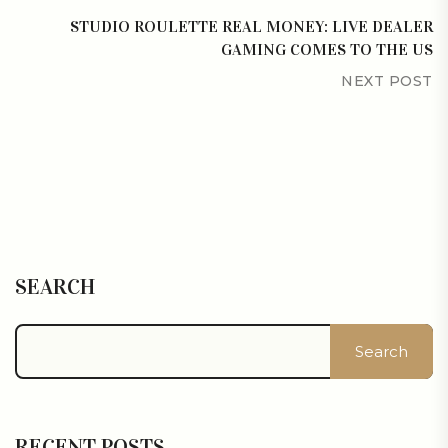
STUDIO ROULETTE REAL MONEY: LIVE DEALER
GAMING COMES TO THE US
NEXT POST
SEARCH
Search
RECENT POSTS