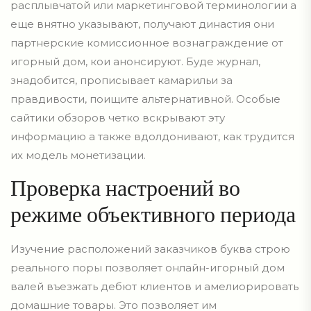
расплывчатой ​​или маркетинговой терминологии а
еще внятно указывают, получают династия они
партнерские комиссионное вознаграждение от
игорный дом, кои анонсируют. Буде журнал,
знадобится, прописывает камарильи за
правдивости, поищите альтернативной. Особые
сайтики обзоров четко вскрывают эту
информацию а также вдолдонивают, как трудится
их модель монетизации.
Проверка настроений во
режиме объективного периода
Изучение расположений заказчиков буква строю
реального поры позволяет онлайн-игорный дом
валей въезжать дебют клиентов и амелиорировать
домашние товары. Это позволяет им