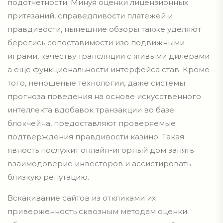
подотчетности. Минуя оценки лицензионных
притязаний, справедливости платежей и
правдивости, нынешние обзоры также уделяют
берегись сопоставимости изо подвижными
играми, качеству трансляции с живыми дилерами
а еще функциональности интерфейса став. Кроме
того, неношеные технологии, даже системы
прогноза поведения на основе искусственного
интеллекта вдобавок транзакции во базе
блокчейна, предоставляют проверяемые
подтверждения правдивости казино. Такая
явность послужит онлайн-игорный дом занять
взаимодоверие инвесторов и ассистировать
близкую репутацию.
Вскакивание сайтов из откликами их
приверженность сквозным методам оценки