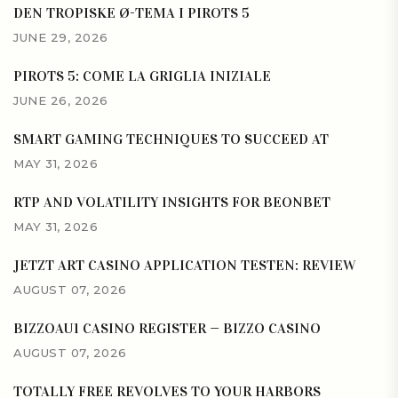
DEN TROPISKE Ø-TEMA I PIROTS 5
JUNE 29, 2026
PIROTS 5: COME LA GRIGLIA INIZIALE
JUNE 26, 2026
SMART GAMING TECHNIQUES TO SUCCEED AT
MAY 31, 2026
RTP AND VOLATILITY INSIGHTS FOR BEONBET
MAY 31, 2026
JETZT ART CASINO APPLICATION TESTEN: REVIEW
AUGUST 07, 2026
BIZZOAU1 CASINO REGISTER — BIZZO CASINO
AUGUST 07, 2026
TOTALLY FREE REVOLVES TO YOUR HARBORS