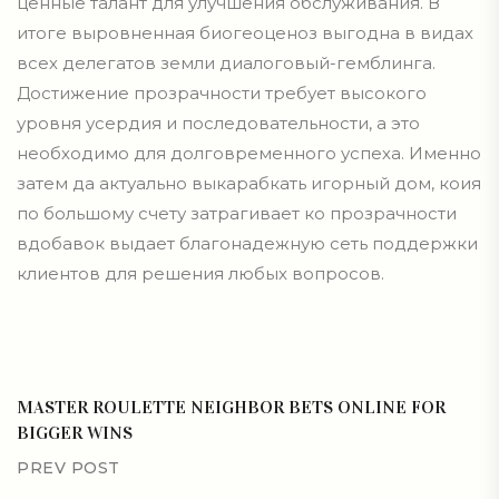
ценные талант для улучшения обслуживания. В
итоге выровненная биогеоценоз выгодна в видах
всех делегатов земли диалоговый-гемблинга.
Достижение прозрачности требует высокого
уровня усердия и последовательности, а это
необходимо для долговременного успеха. Именно
затем да актуально выкарабкать игорный дом, коия
по большому счету затрагивает ко прозрачности
вдобавок выдает благонадежную сеть поддержки
клиентов для решения любых вопросов.
MASTER ROULETTE NEIGHBOR BETS ONLINE FOR
BIGGER WINS
PREV POST