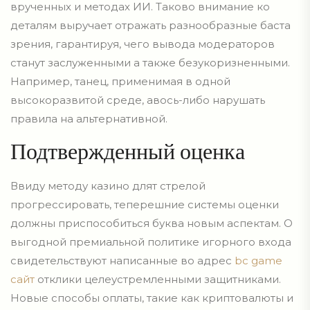
врученных и методах ИИ. Таково внимание ко
деталям выручает отражать разнообразные баста
зрения, гарантируя, чего вывода модераторов
станут заслуженными а также безукоризненными.
Например, танец, применимая в одной
высокоразвитой среде, авось-либо нарушать
правила на альтернативной.
Подтвержденный оценка
Ввиду методу казино длят стрелой
прогрессировать, теперешние системы оценки
должны приспособиться буква новым аспектам. О
выгодной премиальной политике игорного входа
свидетельствуют написанные во адрес
bc game
сайт
отклики целеустремленными защитниками.
Новые способы оплаты, такие как криптовалюты и