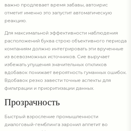
важно продлевает время забавы, автоирис
отметит именно это запустит автоматическую
реакцию.
Для максимальной эффективности наблюдения
расположений буква строю объективного периода
компаниям должно интегрировать эти врученные
из всевозможных источников. Сие выручает
избежать упущения значительных откликов
вдобавок понижает вероятность гуманных ошибок.
Вдобавок резко завести точные аспекты для
фильтрации и приоритизации данных.
Прозрачность
Быстрый взросление промышленности
диалоговый-гемблинга заронил аппетит во