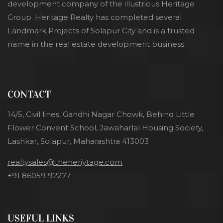
development company of the illustrious Heritage
Group. Heritage Realty has completed several
Landmark Projects of Solapur City and is a trusted
name in the real estate development business.
CONTACT
14/5, Civil lines, Gandhi Nagar Chowk, Behind Little
Flower Convent School, Jawaharlal Housing Society,
Lashkar, Solapur, Maharashtra 413003
realtysales@theheriytage.com
+91 86059 92277
USEFUL LINKS