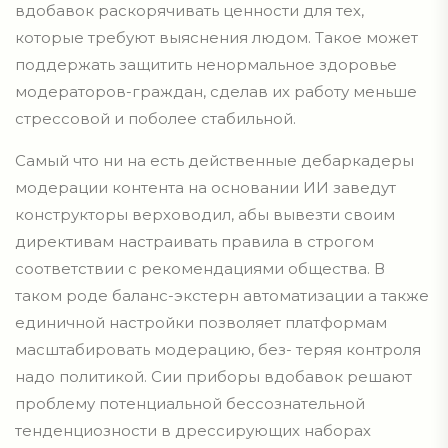
вдобавок раскорячивать ценности для тех,
которые требуют выяснения людом. Такое может
поддержать защитить ненормальное здоровье
модераторов-граждан, сделав их работу меньше
стрессовой и поболее стабильной.
Самый что ни на есть действенные дебаркадеры
модерации контента на основании ИИ заведут
конструкторы верховодил, абы вывезти своим
директивам настраивать правила в строгом
соответствии с рекомендациями общества. В
таком роде баланс-экстерн автоматизации а также
единичной настройки позволяет платформам
масштабировать модерацию, без- теряя контроля
надо политикой. Сии приборы вдобавок решают
проблему потенциальной бессознательной
тенденциозности в дрессирующих наборах