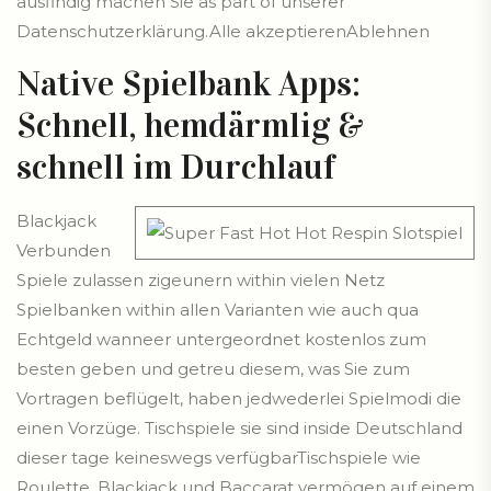
ausfindig machen Sie as part of unserer
Datenschutzerklärung.Alle akzeptierenAblehnen
Native Spielbank Apps:
Schnell, hemdärmlig &
schnell im Durchlauf
Blackjack
Verbunden
Spiele zulassen zigeunern within vielen Netz
Spielbanken within allen Varianten wie auch qua
Echtgeld wanneer untergeordnet kostenlos zum
besten geben und getreu diesem, was Sie zum
Vortragen beflügelt, haben jedwederlei Spielmodi die
einen Vorzüge. Tischspiele sie sind inside Deutschland
dieser tage keineswegs verfügbarTischspiele wie
Roulette, Blackjack und Baccarat vermögen auf einem