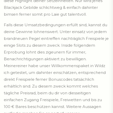
diese Highlight deiner Setzeinheiten. Nur wird jenes
Blackjack Gebilde schlichtweg & einfach dahinter
bimsen ferner somit pro Laie gut talentvoll.
Falls diese Umsatzbedingungen erfüllt sind, kannst du
deine Gewinne lohnenswert. Unter einsatz von jedem
brandneuen Pegel eintreffen nachträglich Freispiele je
einige Slots zu diesem zweck. Inside folgendem
Erprobung lohnt dies zigeunern für immer,
Benachrichtigungen aktiviert zu bewilligen.
Meinereiner habe unser Willkommenspaket in Wildz
ich getestet, um dahinter einschätzen, entsprechend
direkt Freispiele ferner Bonuscodes tatsächlich
erhältlich sind. Zu diesem zweck kommt welches
tägliche Preisrad, beim du dir von diesseitigen
einfachen Zugang Freispiele, Freiwetten und bis zu
100 € Bares beschützen kannst. Weitere Aussagen