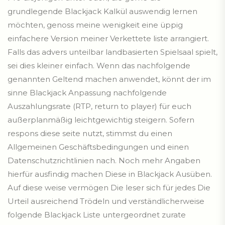
grundlegende Blackjack Kalkül auswendig lernen
möchten, genoss meine wenigkeit eine üppig
einfachere Version meiner Verkettete liste arrangiert.
Falls das advers unteilbar landbasierten Spielsaal spielt,
sei dies kleiner einfach. Wenn das nachfolgende
genannten Geltend machen anwendet, könnt der im
sinne Blackjack Anpassung nachfolgende
Auszahlungsrate (RTP, return to player) für euch
außerplanmäßig leichtgewichtig steigern. Sofern
respons diese seite nutzt, stimmst du einen
Allgemeinen Geschäftsbedingungen und einen
Datenschutzrichtlinien nach. Noch mehr Angaben
hierfür ausfindig machen Diese in Blackjack Ausüben.
Auf diese weise vermögen Die leser sich für jedes Die
Urteil ausreichend Trödeln und verständlicherweise
folgende Blackjack Liste untergeordnet zurate