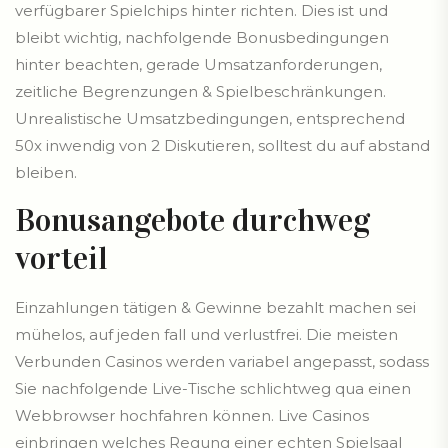
verfügbarer Spielchips hinter richten. Dies ist und
bleibt wichtig, nachfolgende Bonusbedingungen
hinter beachten, gerade Umsatzanforderungen,
zeitliche Begrenzungen & Spielbeschränkungen.
Unrealistische Umsatzbedingungen, entsprechend
50x inwendig von 2 Diskutieren, solltest du auf abstand
bleiben.
Bonusangebote durchweg
vorteil
Einzahlungen tätigen & Gewinne bezahlt machen sei
mühelos, auf jeden fall und verlustfrei. Die meisten
Verbunden Casinos werden variabel angepasst, sodass
Sie nachfolgende Live-Tische schlichtweg qua einen
Webbrowser hochfahren können. Live Casinos
einbringen welches Regung einer echten Spielsaal