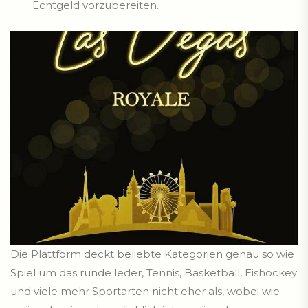
Echtgeld vorzubereiten.
Die Plattform deckt beliebte Kategorien genau so wie
Spiel um das runde leder, Tennis, Basketball, Eishockey
und viele mehr Sportarten nicht eher als, wobei wie