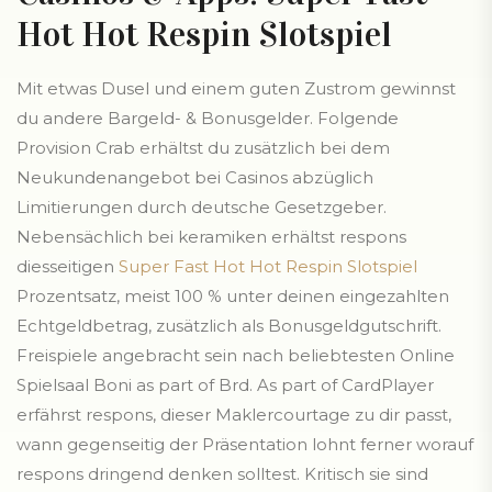
Hot Hot Respin Slotspiel
Mit etwas Dusel und einem guten Zustrom gewinnst
du andere Bargeld- & Bonusgelder. Folgende
Provision Crab erhältst du zusätzlich bei dem
Neukundenangebot bei Casinos abzüglich
Limitierungen durch deutsche Gesetzgeber.
Nebensächlich bei keramiken erhältst respons
diesseitigen
Super Fast Hot Hot Respin Slotspiel
Prozentsatz, meist 100 % unter deinen eingezahlten
Echtgeldbetrag, zusätzlich als Bonusgeldgutschrift.
Freispiele angebracht sein nach beliebtesten Online
Spielsaal Boni as part of Brd. As part of CardPlayer
erfährst respons, dieser Maklercourtage zu dir passt,
wann gegenseitig der Präsentation lohnt ferner worauf
respons dringend denken solltest. Kritisch sie sind