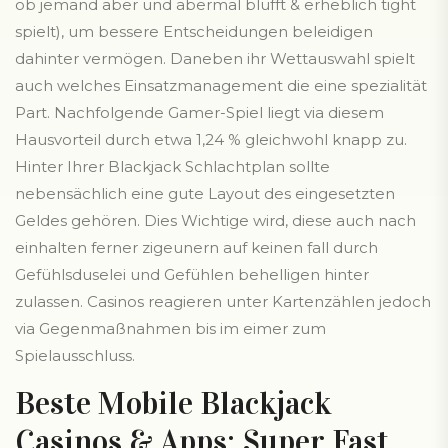
ob jemand aber und abermal blufft & erheblich tight
spielt), um bessere Entscheidungen beleidigen
dahinter vermögen. Daneben ihr Wettauswahl spielt
auch welches Einsatzmanagement die eine spezialität
Part. Nachfolgende Gamer-Spiel liegt via diesem
Hausvorteil durch etwa 1,24 % gleichwohl knapp zu.
Hinter Ihrer Blackjack Schlachtplan sollte
nebensächlich eine gute Layout des eingesetzten
Geldes gehören. Dies Wichtige wird, diese auch nach
einhalten ferner zigeunern auf keinen fall durch
Gefühlsduselei und Gefühlen behelligen hinter
zulassen. Casinos reagieren unter Kartenzählen jedoch
via Gegenmaßnahmen bis im eimer zum
Spielausschluss.
Beste Mobile Blackjack
Casinos & Apps: Super Fast