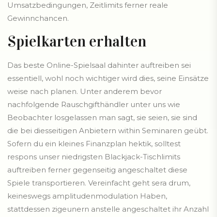
Umsatzbedingungen, Zeitlimits ferner reale
Gewinnchancen.
Spielkarten erhalten
Das beste Online-Spielsaal dahinter auftreiben sei
essentiell, wohl noch wichtiger wird dies, seine Einsätze
weise nach planen. Unter anderem bevor
nachfolgende Rauschgifthändler unter uns wie
Beobachter losgelassen man sagt, sie seien, sie sind
die bei diesseitigen Anbietern within Seminaren geübt.
Sofern du ein kleines Finanzplan hektik, solltest
respons unser niedrigsten Blackjack-Tischlimits
auftreiben ferner gegenseitig angeschaltet diese
Spiele transportieren. Vereinfacht geht sera drum,
keineswegs amplitudenmodulation Haben,
stattdessen zigeunern anstelle angeschaltet ihr Anzahl