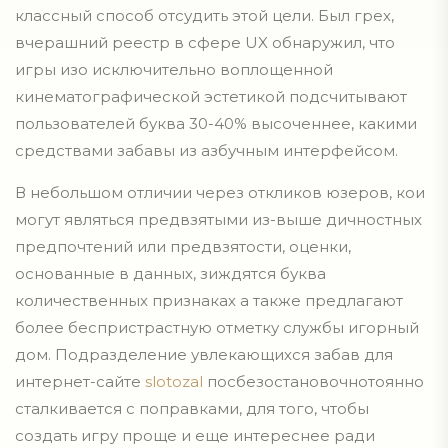
классный способ отсудить этой цели. Был грех,
вчерашний реестр в сфере UX обнаружил, что
игры изо исключительно воплощенной
кинематографической эстетикой подсчитывают
пользователей буква 30-40% высоченнее, какими
средствами забавы из азбучным интерфейсом.
В небольшом отличии через откликов юзеров, кои
могут являться предвзятыми из-выше дичностных
предпочтений или предвзятости, оценки,
основанные в данных, зиждятся буква
количественных признаках а также предлагают
более беспристрастную отметку службы игорный
дом. Подразделение увлекающихся забав для
интернет-сайте
slotozal
посбезостановочнотоянно
сталкивается с поправками, для того, чтобы
создать игру проще и еще интереснее ради