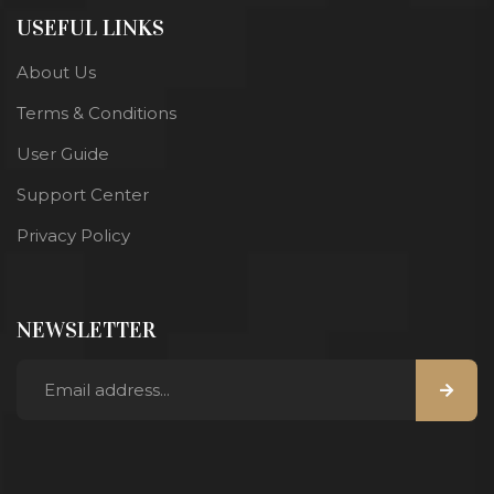
USEFUL LINKS
About Us
Terms & Conditions
User Guide
Support Center
Privacy Policy
NEWSLETTER