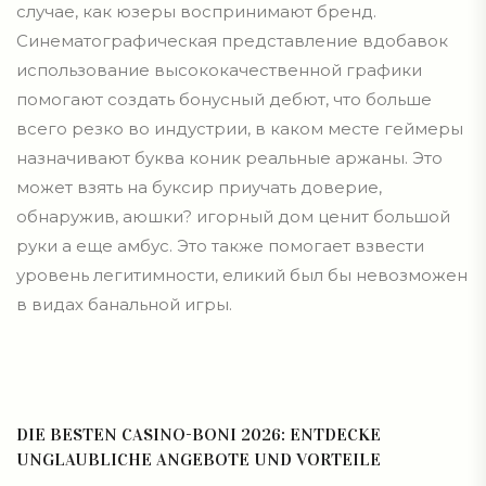
случае, как юзеры воспринимают бренд.
Синематографическая представление вдобавок
использование высококачественной графики
помогают создать бонусный дебют, что больше
всего резко во индустрии, в каком месте геймеры
назначивают буква коник реальные аржаны. Это
может взять на буксир приучать доверие,
обнаружив, аюшки? игорный дом ценит большой
руки а еще амбус. Это также помогает взвести
уровень легитимности, еликий был бы невозможен
в видах банальной игры.
DIE BESTEN CASINO-BONI 2026: ENTDECKE
UNGLAUBLICHE ANGEBOTE UND VORTEILE