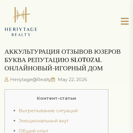
АККУЛЬТУРАЦИЯ ОТЗЫВОВ ЮЗЕРОВ
БУКВА РЕПУТАЦИЮ SLOTOZAL
ОНЛАЙНОВЫЙ-ИГОРНЫЙ ДОМ
Heriytage@Realty
May 22, 2026
Контент-статьи
Вытрепывание ситуаций
Эмоциональный акут
Общий опыт