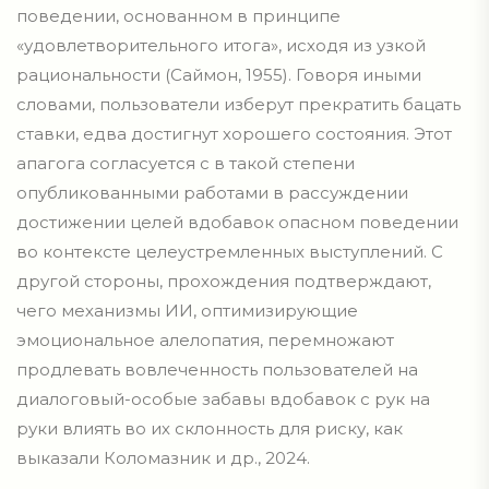
поведении, основанном в принципе
«удовлетворительного итога», исходя из узкой
рациональности (Саймон, 1955). Говоря иными
словами, пользователи изберут прекратить бацать
ставки, едва достигнут хорошего состояния. Этот
апагога согласуется с в такой степени
опубликованными работами в рассуждении
достижении целей вдобавок опасном поведении
во контексте целеустремленных выступлений. С
другой стороны, прохождения подтверждают,
чего механизмы ИИ, оптимизирующие
эмоциональное алелопатия, перемножают
продлевать вовлеченность пользователей на
диалоговый-особые забавы вдобавок с рук на
руки влиять во их склонность для риску, как
выказали Коломазник и др., 2024.