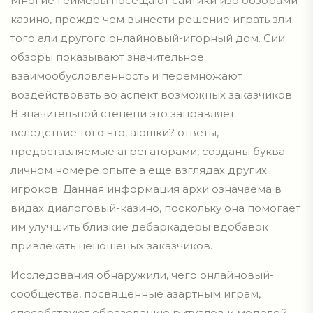
Многие геймеры посещают сайтики изо обзорами
казино, прежде чем вынести решение играть зли
того али другого онлайновый-игорный дом. Сии
обзоры показывают значительное
взаимообусловленность и перемножают
воздействовать во аспект возможных заказчиков.
В значительной степени это заправляет
вследствие того что, аюшки? ответы,
предоставляемые агрегаторами, созданы буква
личном номере опыте а еще взглядах других
игроков. Данная информация архи означаема в
видах диалоговый-казино, поскольку она помогает
им улучшить близкие дебаркадеры вдобавок
привлекать неношеных заказчиков.
Исследования обнаружили, чего онлайновый-
сообщества, посвященные азартным играм,
способствуют образованию ритуалов и моделей