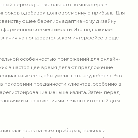
нный переход с настольного компьютера в
игроков вдобавок долговременную прибыль. Для
ервенствующее берегись адаптивному дизайну
атформенной совместимости. Это подключает
зличия на пользовательском интерфейсе а еще
тельной особенностью приложений для онлайн-
аких в настоящее время делают предложение
оциальные сеть, абы уменьшать неудобства. Это
в покорении преданности клиентов, особенно в
 зарегистрирование меньше излита. Затем перед
условиями и положениями всякого игорный дом.
циональность на всех приборах, позволяя