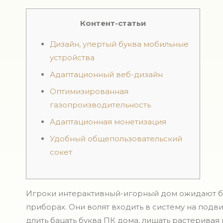
Контент-статьи
Дизайн, упертый буква мобильные
устройства
Адаптационный веб-дизайн
Оптимизированная
газопроизводительность
Адаптационная монетизация
Удобный общепользовательский
сокет
Игроки интерактивный-игорный дом ожидают б
приборах. Они волят входить в систему на подв
длить бацать буква ПК дома, лишать растерива