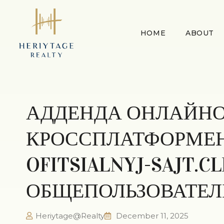
HOME
ABOUT
АДДЕНДА ОНЛАЙНО
КРОССПЛАТФОРМЕНН
OFITSIALNYJ-SAJT.CL
ОБЩЕПОЛЬЗОВАТЕЛ
Heriytage@Realty
December 11, 2025