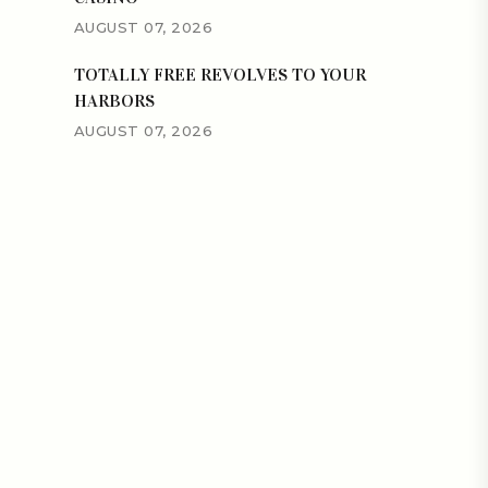
AUGUST 07, 2026
TOTALLY FREE REVOLVES TO YOUR
HARBORS
AUGUST 07, 2026