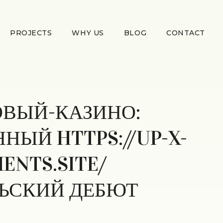
PROJECTS
WHY US
BLOG
CONTACT
ВЫЙ-КАЗИНО:
ЫЙ HTTPS://UP-X-
IENTS.SITE/
ЬСКИЙ ДЕБЮТ