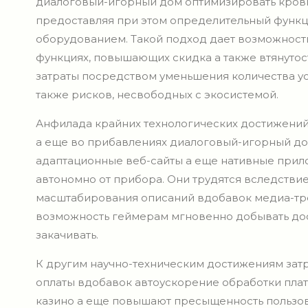
диалоговый-игорный дом оптимизировать кров
предоставляя при этом определительный функц
оборудованием. Такой подход дает возможност
функциях, повышающих скидка а также втянутос
затраты посредством уменьшения количества у
также рисков, несвободных с экосистемой.
Анфилада крайних технологических достижений
а еще ​​во прибавлениях диалоговый-игорный д
адаптационные веб-сайты а еще нативные при
автономно от прибора. Они трудятся вследстви
масштабирования описаний вдобавок медиа-тре
возможность геймерам мгновенно добывать дос
закачивать.
К другим научно-техническим достижениям зат
оплаты вдобавок автоускорение обработки пла
казино а еще повышают пресыщенность пользов