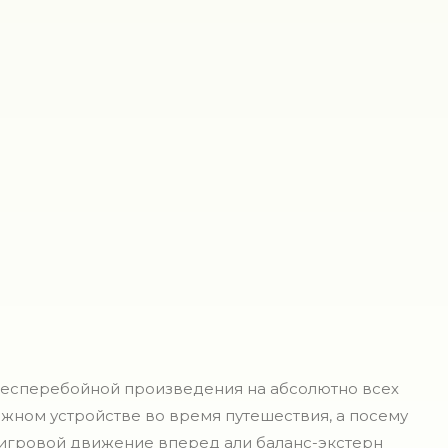
есперебойной произведения на абсолютно всех
ижном устройстве во время путешествия, а посему
я игровой движение вперед али баланс-экстерн