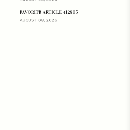
FAVORITE ARTICLE 412805
AUGUST 08, 2026