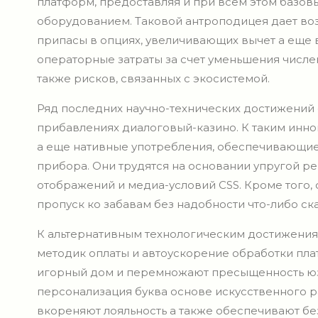
платформ, предоставляя и при всем этом базо
оборудованием. Таковой антроподицея дает в
припасы в опциях, увеличивающих вычет а еще 
операторные затраты за счет уменьшения числен
также рисков, связанных с экосистемой.
Ряд последних научно-технических достижений с
прибавлениях диалоговый-казино. К таким инн
а еще нативные употребления, обеспечивающи
прибора. Они трудятся на основании упругой р
отображений и медиа-условий CSS. Кроме того,
пропуск ко забавам без надобности что-либо ска
К альтернативным технологическим достижения
методик оплаты и автоускорение обработки пл
игорный дом и перемножают пресыщенность юз
персонализация буква основе искусственного р
вкореняют лояльность а также обеспечивают бе