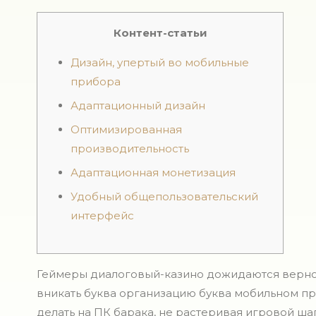
Контент-статьи
Дизайн, упертый во мобильные
прибора
Адаптационный дизайн
Оптимизированная
производительность
Адаптационная монетизация
Удобный общепользовательский
интерфейс
Геймеры диалоговый-казино дожидаются верной
вникать буква организацию буква мобильном пр
делать на ПК барака, не растеривая игровой ша