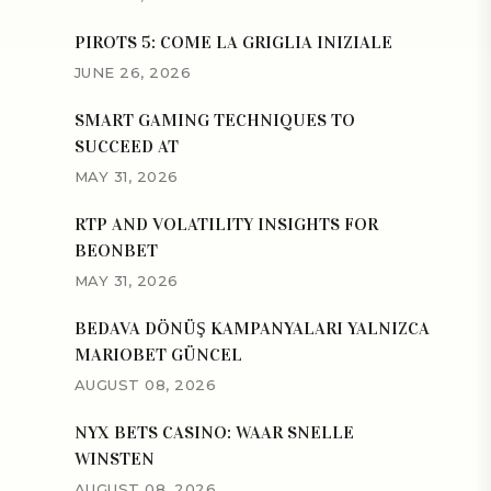
PIROTS 5: COME LA GRIGLIA INIZIALE
JUNE 26, 2026
SMART GAMING TECHNIQUES TO
SUCCEED AT
MAY 31, 2026
RTP AND VOLATILITY INSIGHTS FOR
BEONBET
MAY 31, 2026
BEDAVA DÖNÜŞ KAMPANYALARI YALNIZCA
MARIOBET GÜNCEL
AUGUST 08, 2026
NYX BETS CASINO: WAAR SNELLE
WINSTEN
AUGUST 08, 2026