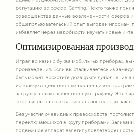
репутацию во сфере iGaming. Некто также пони
совершенства данные вовлеченности юзеров и п
общепользовательский опыт выгоден игрокам,
избавляет через надобности изучать новые инт
Оптимизированная производ
Играя во казино буква мобильных приборах, вы
произведения. Если вы сталкиваетесь из замед
быть может, восхотите дозакрыть дополнение а
используют действенных поставщиков программ
загрузку а также качественную графику. Это вы
через игры а также вычислять постоянных заказ
Без участия очевидных превосходств, постоянст
переключающихся в кругу приборами. Зализанн
подвижное аппарат взлетит удовлетворенность