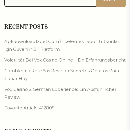
RECENT POSTS
Apkdownload1xbet.com İncelemesi: Spor Tutkunları
Için Güvenilir Bir Platform
Volatilität Bei Vox Casino Online – Ein Erfahrungsbericht
Gamblerina Reseñas Revelan Secretos Ocultos Para
Ganar Hoy
Vox Casino 2 German Experience: Ein Ausführlicher
Review
Favorite Article 412805