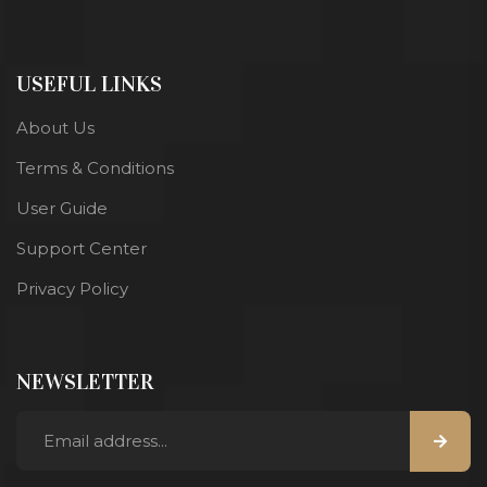
USEFUL LINKS
About Us
Terms & Conditions
User Guide
Support Center
Privacy Policy
NEWSLETTER