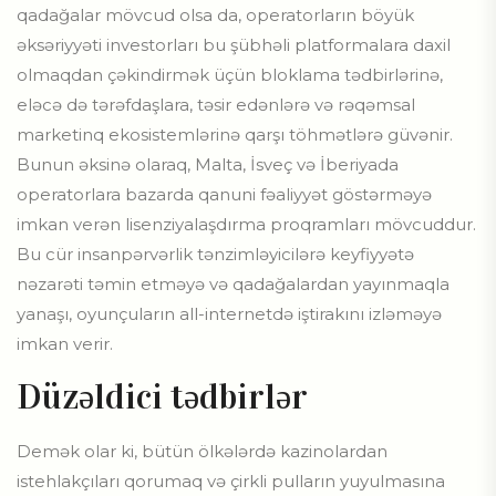
qadağalar mövcud olsa da, operatorların böyük
əksəriyyəti investorları bu şübhəli platformalara daxil
olmaqdan çəkindirmək üçün bloklama tədbirlərinə,
eləcə də tərəfdaşlara, təsir edənlərə və rəqəmsal
marketinq ekosistemlərinə qarşı töhmətlərə güvənir.
Bunun əksinə olaraq, Malta, İsveç və İberiyada
operatorlara bazarda qanuni fəaliyyət göstərməyə
imkan verən lisenziyalaşdırma proqramları mövcuddur.
Bu cür insanpərvərlik tənzimləyicilərə keyfiyyətə
nəzarəti təmin etməyə və qadağalardan yayınmaqla
yanaşı, oyunçuların all-internetdə iştirakını izləməyə
imkan verir.
Düzəldici tədbirlər
Demək olar ki, bütün ölkələrdə kazinolardan
istehlakçıları qorumaq və çirkli pulların yuyulmasına