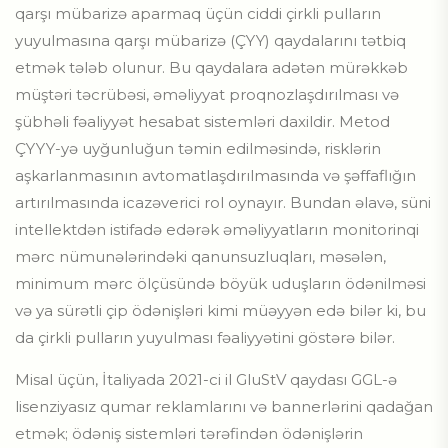
qarşı mübarizə aparmaq üçün ciddi çirkli pulların
yuyulmasına qarşı mübarizə (ÇYY) qaydalarını tətbiq
etmək tələb olunur. Bu qaydalara adətən mürəkkəb
müştəri təcrübəsi, əməliyyat proqnozlaşdırılması və
şübhəli fəaliyyət hesabat sistemləri daxildir. Metod
ÇYYY-yə uyğunluğun təmin edilməsində, risklərin
aşkarlanmasının avtomatlaşdırılmasında və şəffaflığın
artırılmasında icazəverici rol oynayır. Bundan əlavə, süni
intellektdən istifadə edərək əməliyyatların monitorinqi
mərc nümunələrindəki qanunsuzluqları, məsələn,
minimum mərc ölçüsündə böyük uduşların ödənilməsi
və ya sürətli çip ödənişləri kimi müəyyən edə bilər ki, bu
da çirkli pulların yuyulması fəaliyyətini göstərə bilər.
Misal üçün, İtaliyada 2021-ci il GluStV qaydası GGL-ə
lisenziyasız qumar reklamlarını və bannerlərini qadağan
etmək; ödəniş sistemləri tərəfindən ödənişlərin