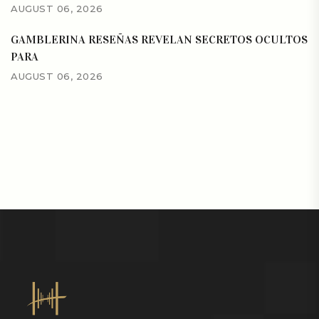
AUGUST 06, 2026
GAMBLERINA RESEÑAS REVELAN SECRETOS OCULTOS
PARA
AUGUST 06, 2026