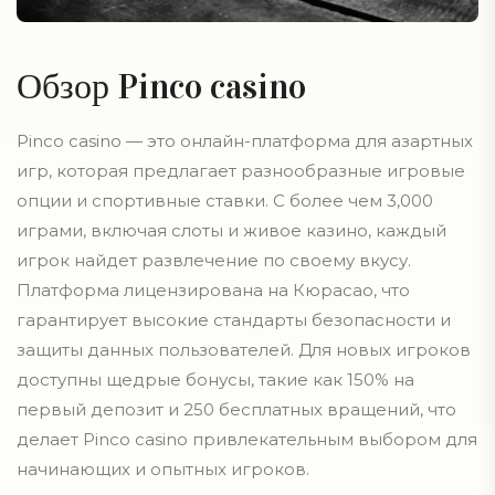
Обзор Pinco casino
Pinco casino — это онлайн-платформа для азартных
игр, которая предлагает разнообразные игровые
опции и спортивные ставки. С более чем 3,000
играми, включая слоты и живое казино, каждый
игрок найдет развлечение по своему вкусу.
Платформа лицензирована на Кюрасао, что
гарантирует высокие стандарты безопасности и
защиты данных пользователей. Для новых игроков
доступны щедрые бонусы, такие как 150% на
первый депозит и 250 бесплатных вращений, что
делает Pinco casino привлекательным выбором для
начинающих и опытных игроков.