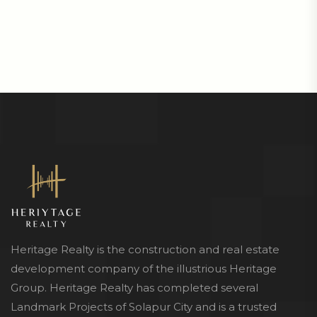
Heritage Realty is the construction and real estate
development company of the illustrious Heritage
Group. Heritage Realty has completed several
Landmark Projects of Solapur City and is a trusted