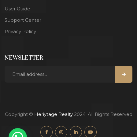
User Guide
Support Center
Privacy Policy
NEWSLETTER
Copyright ©
Heriytage Realty
2024. All Rights Reserved