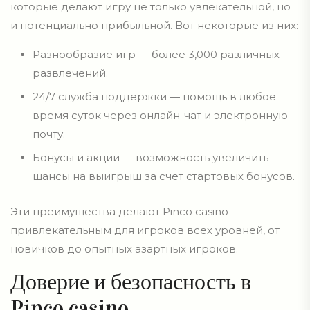
которые делают игру не только увлекательной, но
и потенциально прибыльной. Вот некоторые из них:
Разнообразие игр — более 3,000 различных
развлечений.
24/7 служба поддержки — помощь в любое
время суток через онлайн-чат и электронную
почту.
Бонусы и акции — возможность увеличить
шансы на выигрыш за счет стартовых бонусов.
Эти преимущества делают Pinco casino
привлекательным для игроков всех уровней, от
новичков до опытных азартных игроков.
Доверие и безопасность в
Pinco casino