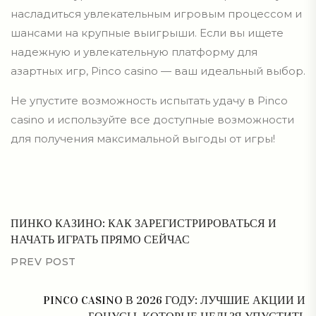
насладиться увлекательным игровым процессом и
шансами на крупные выигрыши. Если вы ищете
надежную и увлекательную платформу для
азартных игр, Pinco casino — ваш идеальный выбор.
Не упустите возможность испытать удачу в Pinco
casino и используйте все доступные возможности
для получения максимальной выгоды от игры!
ПИНКО КАЗИНО: КАК ЗАРЕГИСТРИРОВАТЬСЯ И
НАЧАТЬ ИГРАТЬ ПРЯМО СЕЙЧАС
PREV POST
PINCO CASINO В 2026 ГОДУ: ЛУЧШИЕ АКЦИИ И