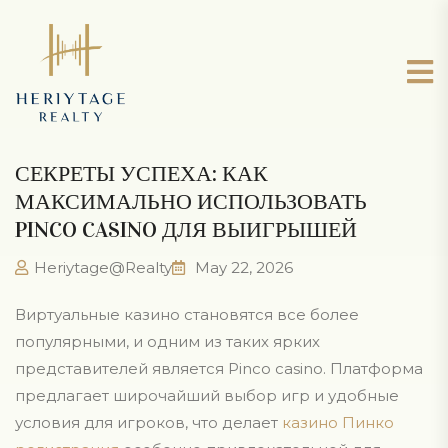
СЕКРЕТЫ УСПЕХА: КАК
МАКСИМАЛЬНО ИСПОЛЬЗОВАТЬ
PINCO CASINO ДЛЯ ВЫИГРЫШЕЙ
Heriytage@Realty
May 22, 2026
Виртуальные казино становятся все более
популярными, и одним из таких ярких
представителей является Pinco casino. Платформа
предлагает широчайший выбор игр и удобные
условия для игроков, что делает
казино Пинко